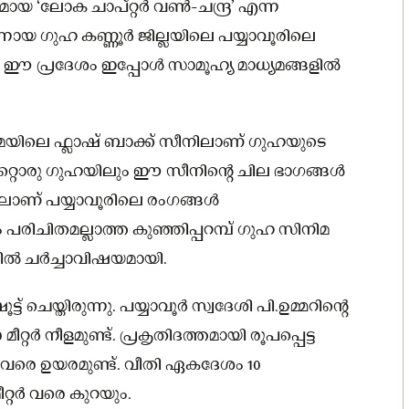
യ ‘ലോക ചാപ്റ്റർ വൺ-ചന്ദ്ര’ എന്ന
യ ഗുഹ കണ്ണൂർ ജില്ലയിലെ പയ്യാവൂരിലെ
 ഈ പ്രദേശം ഇപ്പോൾ സാമൂഹ്യ മാധ്യമങ്ങളിൽ
യിലെ ഫ്ലാഷ് ബാക്ക് സീനിലാണ് ഗുഹയുടെ
്റൊരു ഗുഹയിലും ഈ സീനിന്റെ ചില ഭാഗങ്ങള്‍
ിലാണ് പയ്യാവൂരിലെ രംഗങ്ങള്‍
ം പരിചിതമല്ലാത്ത കുഞ്ഞിപ്പറമ്പ് ഗുഹ സിനിമ
്‍ ചർച്ചാവിഷയമായി.
 ചെയ്തിരുന്നു. പയ്യാവൂർ സ്വദേശി പി.ഉമ്മറിന്റെ
റർ നീളമുണ്ട്. പ്രകൃതിദത്തമായി രൂപപ്പെട്ട
 വരെ ഉയരമുണ്ട്‌. വീതി ഏകദേശം 10
ീറ്റർ വരെ കുറയും.