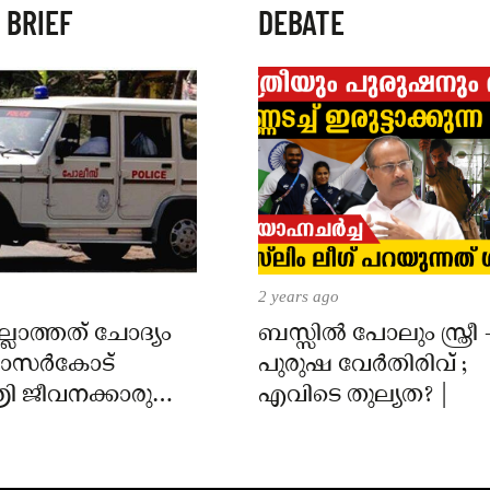
 BRIEF
DEBATE
2 years ago
്ലാത്തത് ചോദ്യം
ബസ്സിൽ പോലും സ്ത്രീ 
 കാസർകോട്
പുരുഷ വേർതിരിവ് ;
ി ജീവനക്കാരുടെ
എവിടെ തുല്യത? |
ിൽ
ാർക്കെതിരെ കേസ്