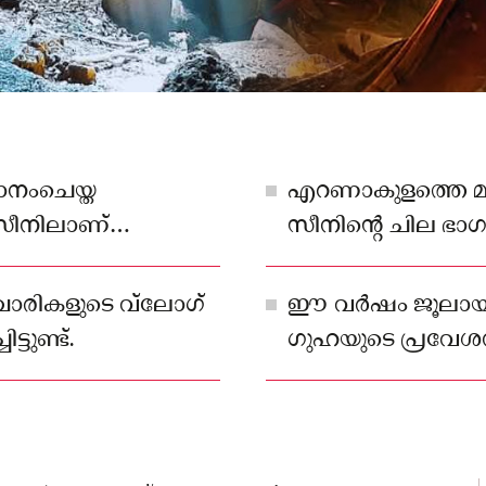
നംചെയ്ത
എറണാകുളത്തെ മ
 സീനിലാണ്
സീനിന്റെ ചില ഭാഗങ്ങള
ന്നത്.
ഞ്ചാരികളുടെ വ്ലോഗ്
ഈ വർഷം ജൂലായി
്ടുണ്ട്.
ഗുഹയുടെ പ്രവേ
മണ്ണിടിഞ്ഞതാണ്‌