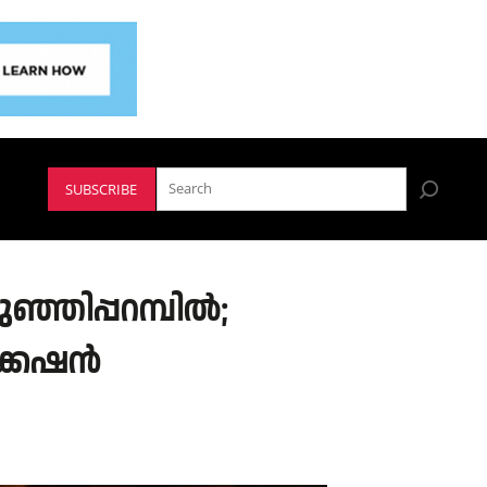
SUBSCRIBE
ഞ്ഞിപ്പറമ്പിൽ;
്കേഷൻ