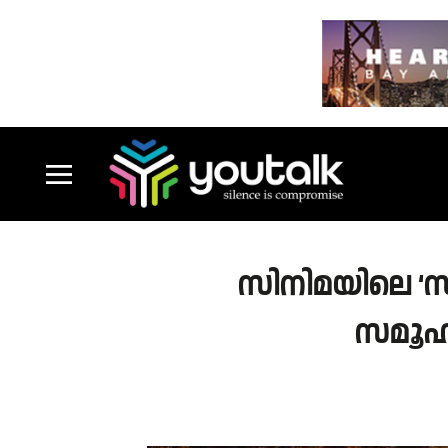
സിനിമയിലെ ‘സൂ
സമൂഹ