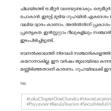
ചിലയിടത്ത് 15 മീറ്റർ വരെയുണ്ടാകും. ഒരുമീറ്റ
പോകാൻ. ഇരുട്ട് മൂടിയ ഗുഹയില്‍ ഏകദേശം 150 മ
വലിയ ദ്വാരം കാണാം. അതില്‍നിന്ന്‌ പ്രകാശം
പ്രത്യേകത. ഇൻസ്റ്റഗ്രാം റീലുകളിലും സഞ്ചാ
ഇടംപിടിച്ചിട്ടുണ്ട്.
വേനല്‍ക്കാലത്ത് നിരവധി സഞ്ചാരികളെത്തിയി
കയറാനാകില്ല. ഈ വർഷം ജൂലായിലെ കനത്
മണ്ണിടിഞ്ഞതാണ്‌ കാരണം. ഗുഹയിലേക്ക് ഇറങ
TAG
#LokaChapterOneChandra #MovieLocation 
#Payyavoor #KeralaTourism #SocialMediaVi