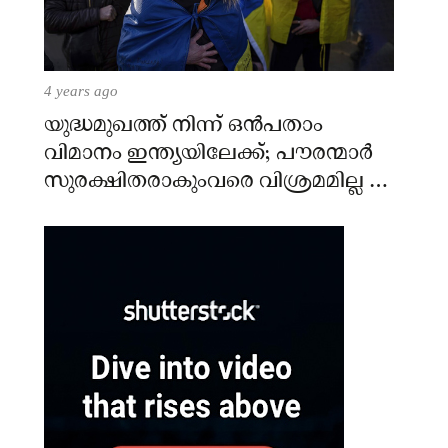
4 years ago
യുദ്ധമുഖത്ത് നിന്ന് ഒൻപതാം
വിമാനം ഇന്ത്യയിലേക്ക്; പൗരന്മാർ
സുരക്ഷിതരാകുംവരെ വിശ്രമമില്ല –
കേന്ദ്രം