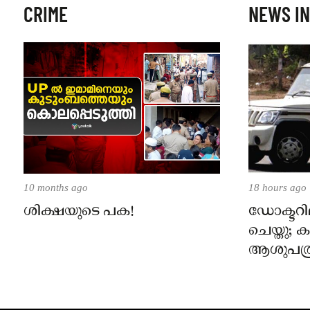
CRIME
NEWS IN
10 months ago
18 hours ago
ശിക്ഷയുടെ പക!
ഡോക്ടറില
ചെയ്തു;
ആശുപത്ര
പരാതിയ
നാട്ടുക