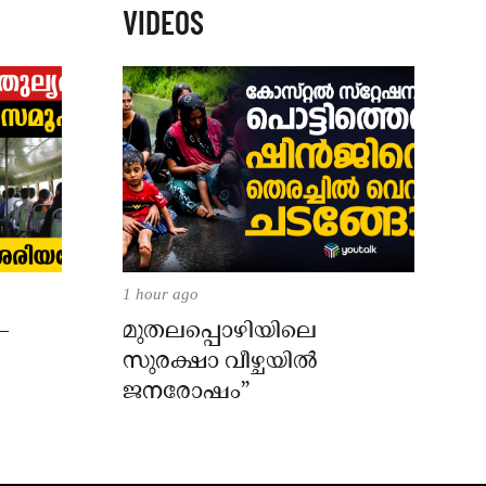
VIDEOS
1 hour ago
–
മുതലപ്പൊഴിയിലെ
സുരക്ഷാ വീഴ്ചയിൽ
ജനരോഷം”