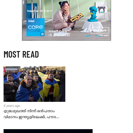
MOST READ
4 years ago
യുദ്ധമുഖത്ത് നിന്ന് ഒൻപതാം
വിമാനം ഇന്ത്യയിലേക്ക്; പൗരന്മാർ
സുരക്ഷിതരാകുംവരെ വിശ്രമമില്ല
– കേന്ദ്രം