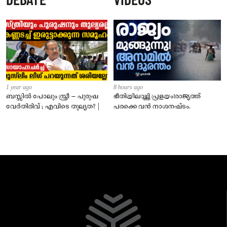
1 year ago
8 hours ago
ബസ്സിൽ പോലും സ്ത്രീ – പുരുഷ
ഭീതിയിലാഴ്ത്തി പ്രളയം!രാജ്യത്ത്
വേർതിരിവ് ; എവിടെ തുല്യത? |
പരക്കെ വൻ നാശനഷ്ടം.