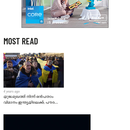
MOST READ
4 years ago
യുദ്ധമുഖത്ത് നിന്ന് ഒൻപതാം
വിമാനം ഇന്ത്യയിലേക്ക്; പൗരന്മാർ
സുരക്ഷിതരാകുംവരെ വിശ്രമമില്ല
– കേന്ദ്രം