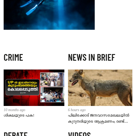
CRIME
NEWS IN BRIEF
10 months ago
6 hours ago
ശിക്ഷയുടെ പക!
പിലിക്കോട് ജനവാസമേഖലയിൽ
കുറുനരിയുടെ ആക്രമണം; രണ്ട്
പേർക്ക് കടിയേറ്റു, ജാഗ്രതാ
DEBATE
VIDEOS
നിർദേശം നൽകി പഞ്ചായത്ത്