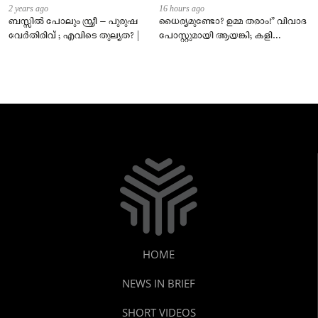
2 years ago
16 hours ago
ബസ്സിൽ പോലും സ്ത്രീ – പുരുഷ
ധൈര്യമുണ്ടോ? ഉമ്മ തരാം!” വിവാദ
വേർതിരിവ് ; എവിടെ തുല്യത? |
പോസ്റ്റുമായി ആയങ്കി; കളി
കടുപ്പിച്ച് പോലീസ്!
HOME
NEWS IN BRIEF
SHORT VIDEOS