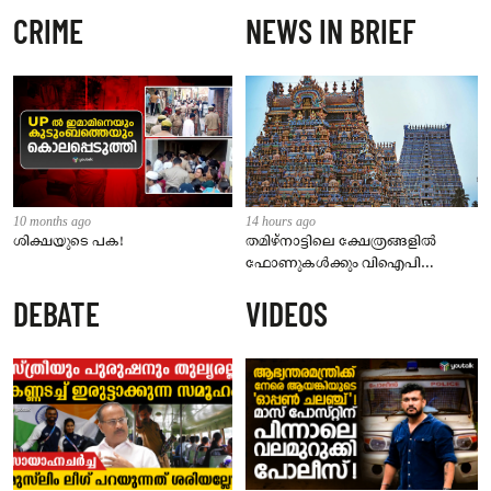
CRIME
NEWS IN BRIEF
10 months ago
14 hours ago
ശിക്ഷയുടെ പക!
തമിഴ്‌നാട്ടിലെ ക്ഷേത്രങ്ങളിൽ
ഫോണുകൾക്കും വിഐപി
ദർശനത്തിനും നിയന്ത്രണം;
DEBATE
VIDEOS
സെപ്റ്റംബർ 1 മുതൽ നിലവിൽ
വരും