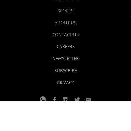
SPORTS
ABOUT US
CONTACT US
CAREERS
NEWSLETTER
SUBSCRIBE
PRIVACY
© 2024 youtalk
Design and developed by
Dzain