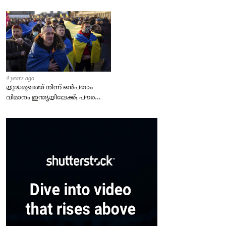
4 years ago
യുദ്ധമുഖത്ത് നിന്ന് ഒൻപതാം
വിമാനം ഇന്ത്യയിലേക്ക്; പൗരന്മാർ
സുരക്ഷിതരാകുംവരെ വിശ്രമമില്ല
– കേന്ദ്രം