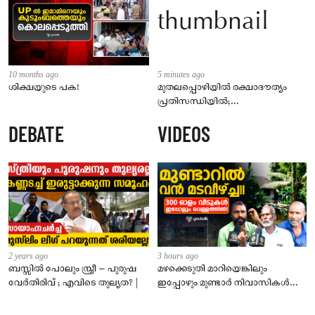
10 months ago
5 minutes ago
ശിക്ഷയുടെ പക!
മുതലപ്പൊഴിയിൽ രക്ഷാദൗത്യം
പ്രതിസന്ധിയിൽ;
നാവികസേനയുടെ കപ്പൽ
DEBATE
VIDEOS
കൊല്ലത്തേക്ക് മടങ്ങി; തിരച്ചിൽ
രാമേശ്വരത്തേക്ക്
2 years ago
3 hours ago
ബസ്സിൽ പോലും സ്ത്രീ – പുരുഷ
മഴക്കെടുതി മാറിയെങ്കിലും
വേർതിരിവ് ; എവിടെ തുല്യത? |
ഇപ്പോഴും മുണ്ടാർ നിവാസികൾ
വെള്ളത്തിൽ!വിചാരിക്കുന്നതിലും
ഭീകരം!!!!