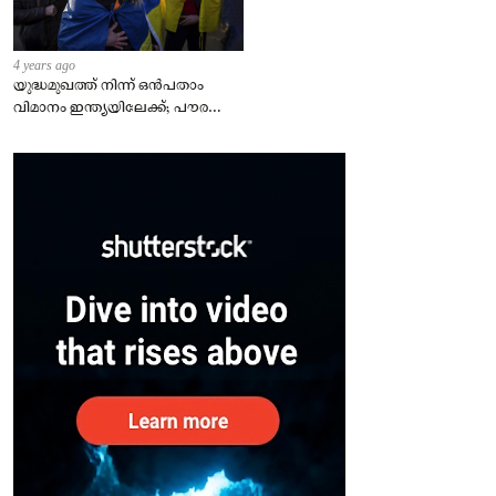
4 years ago
യുദ്ധമുഖത്ത് നിന്ന് ഒൻപതാം
വിമാനം ഇന്ത്യയിലേക്ക്; പൗരന്മാർ
സുരക്ഷിതരാകുംവരെ വിശ്രമമില്ല
– കേന്ദ്രം