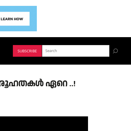
SUBSCRIBE
 ദുരൂഹതകൾ ഏറെ ..!