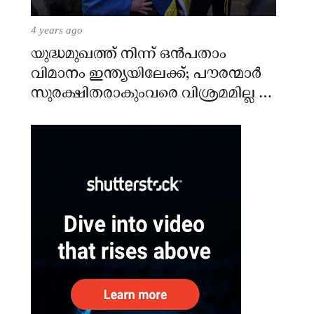
4 years ago
യുദ്ധമുഖത്ത് നിന്ന് ഒൻപതാം
വിമാനം ഇന്ത്യയിലേക്ക്; പൗരന്മാർ
സുരക്ഷിതരാകുംവരെ വിശ്രമമില്ല –
കേന്ദ്രം