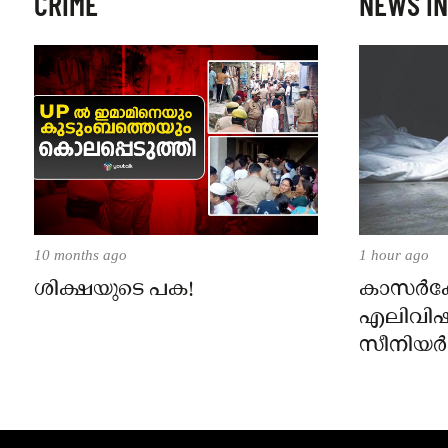
CRIME
NEWS IN
10 months ago
1 hour ago
ശിക്ഷയുടെ പക!
കാസർകോട
എലിവിഷം
സീനിയർ ക്