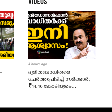
VIDEOS
4 hours ago
–
ദുരിതബാധിതരെ
ചേർത്തുപിടിച്ച് സർക്കാർ;
₹14.40 കോടിയുടെ
‘സ്നേഹസാന്ത്വനം’