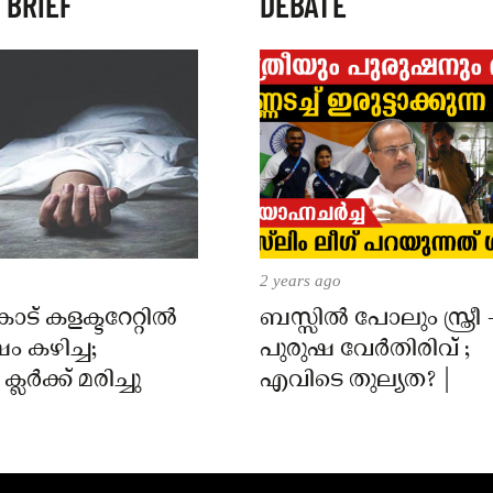
 BRIEF
DEBATE
2 years ago
് കളക്ടറേറ്റിൽ
ബസ്സിൽ പോലും സ്ത്രീ 
 കഴിച്ച;
പുരുഷ വേർതിരിവ് ;
ലർക്ക് മരിച്ചു
എവിടെ തുല്യത? |