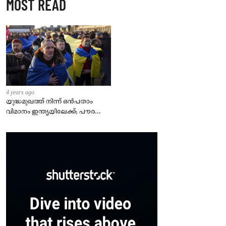
MOST READ
4 years ago
യുദ്ധമുഖത്ത് നിന്ന് ഒൻപതാം
വിമാനം ഇന്ത്യയിലേക്ക്; പൗരന്മാർ
സുരക്ഷിതരാകുംവരെ വിശ്രമമില്ല
– കേന്ദ്രം