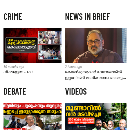
CRIME
NEWS IN BRIEF
10 months ago
2 hours ago
ശിക്ഷയുടെ പക!
കോൺഗ്രസുകാർ വേണമെങ്കിൽ
ഇറ്റാലിയൻ ദേശീയഗാനം പാടട്ടെ;
വന്ദേമാതരം വിവാദത്തിൽ രാജീവ്
DEBATE
VIDEOS
ചന്ദ്രശേഖർ