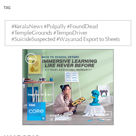
TAG
#KeralaNews #Pulpally #FoundDead
#TempleGrounds #TempoDriver
#SuicideSuspected #Wayanad Export to Sheets