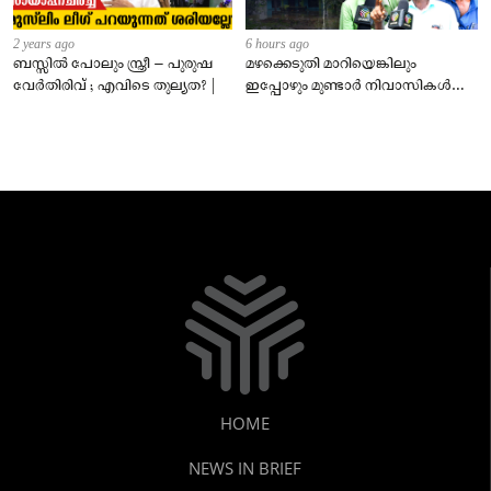
2 years ago
6 hours ago
ബസ്സിൽ പോലും സ്ത്രീ – പുരുഷ
മഴക്കെടുതി മാറിയെങ്കിലും
വേർതിരിവ് ; എവിടെ തുല്യത? |
ഇപ്പോഴും മുണ്ടാർ നിവാസികൾ
വെള്ളത്തിൽ!വിചാരിക്കുന്നതിലും
ഭീകരം!!!!
HOME
NEWS IN BRIEF