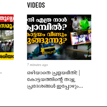
VIDEOS
7 minutes ago
–
ഒഴിയാതെ പ്രളയഭീതി! |
കോട്ടയത്തിന്റെ താഴ്ന്ന
പ്രദേശങ്ങൾ ഇപ്പോഴും
വെള്ളത്തിനടിയിൽ!