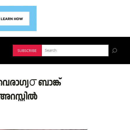
SUBSCRIBE
ൈരാഗ്യ൦ ബാങ്ക്
സ്റ്റില്‍