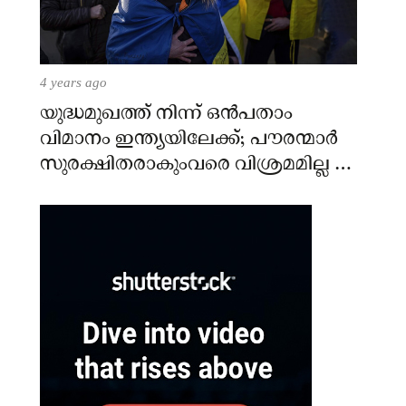
4 years ago
യുദ്ധമുഖത്ത് നിന്ന് ഒൻപതാം
വിമാനം ഇന്ത്യയിലേക്ക്; പൗരന്മാർ
സുരക്ഷിതരാകുംവരെ വിശ്രമമില്ല –
കേന്ദ്രം