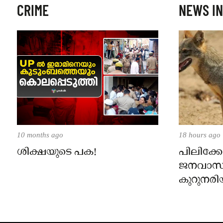
CRIME
NEWS IN
10 months ago
18 hours ago
ശിക്ഷയുടെ പക!
പിലിക്കോ
ജനവാസ
കുറുനരി
രണ്ട് പേർ
ജാഗ്രതാ
പഞ്ചായത