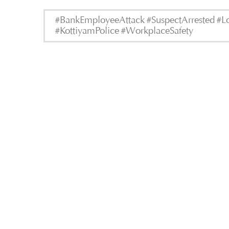
#BankEmployeeAttack #SuspectArrested #L
#KottiyamPolice #WorkplaceSafety