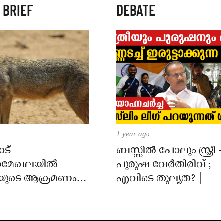
 BRIEF
DEBATE
1 year ago
ട്
ബസ്സിൽ പോലും സ്ത്രീ 
മേഖലയിൽ
പുരുഷ വേർതിരിവ് ;
യുടെ ആക്രമണം;
എവിടെ തുല്യത? |
ക്ക് കടിയേറ്റു,
 നിർദേശം നൽകി
്ത്