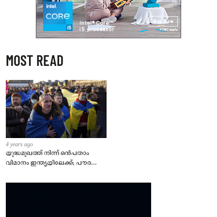
MOST READ
4 years ago
യുദ്ധമുഖത്ത് നിന്ന് ഒൻപതാം
വിമാനം ഇന്ത്യയിലേക്ക്; പൗരന്മാർ
സുരക്ഷിതരാകുംവരെ വിശ്രമമില്ല
– കേന്ദ്രം