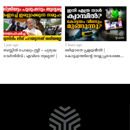
1 year ago
5 hours ago
ബസ്സിൽ പോലും സ്ത്രീ – പുരുഷ
ഒഴിയാതെ പ്രളയഭീതി! |
വേർതിരിവ് ; എവിടെ തുല്യത? |
കോട്ടയത്തിന്റെ താഴ്ന്ന പ്രദേശങ്ങൾ
ഇപ്പോഴും വെള്ളത്തിനടിയിൽ!