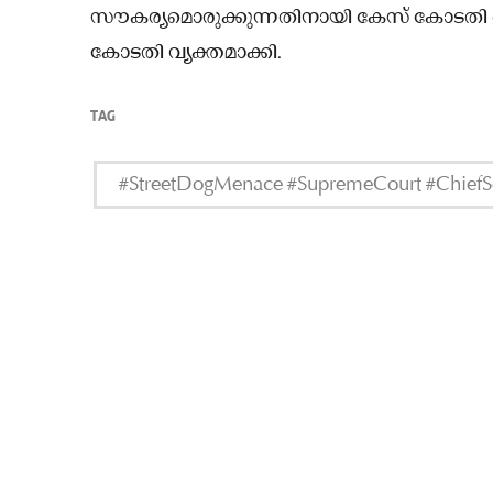
സൗകര്യമൊരുക്കുന്നതിനായി കേസ് കോടതി ഓഡിറ
കോടതി വ്യക്തമാക്കി.
TAG
#StreetDogMenace #SupremeCourt #ChiefSec