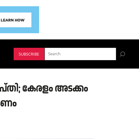
SUBSCRIBE
പ്തി; കേരളം അടക്കം
ാകണം