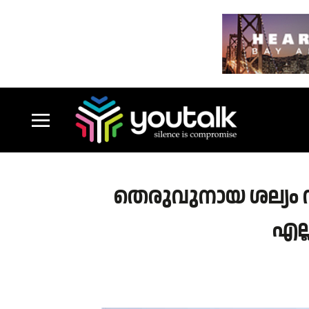
തെരുവുനായ ശല്യം സ
എല്