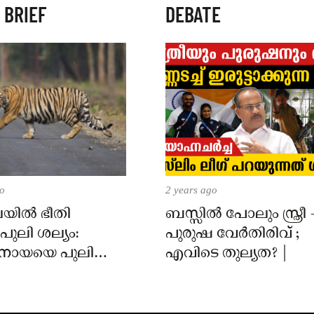
 BRIEF
DEBATE
go
2 years ago
യിൽ ഭീതി
ബസ്സിൽ പോലും സ്ത്രീ 
പുലി ശല്യം:
പുരുഷ വേർതിരിവ് ;
ുനായയെ പുലി
എവിടെ തുല്യത? |
; അടിയന്തരമായി
ാപിക്കണമെന്ന്
ർ