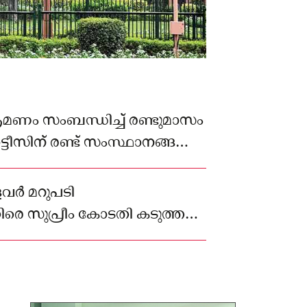
മണം സംബന്ധിച്ച് രണ്ടുമാസം
്ടീസിന് രണ്ട് സംസ്ഥാനങ്ങളും
ൽ കോർപ്പറേഷനും മാത്രമാണ്
്.
്ളവർ മറുപടി
െ സുപ്രീം കോടതി കടുത്ത
ത്തിയത്.