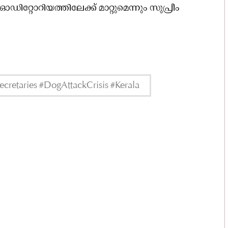
്റോറിയത്തിലേക്ക് മാറ്റുമെന്നും സുപ്രീം
retaries #DogAttackCrisis #Kerala