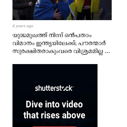
4 years ago
യുദ്ധമുഖത്ത് നിന്ന് ഒൻപതാം
വിമാനം ഇന്ത്യയിലേക്ക്; പൗരന്മാർ
സുരക്ഷിതരാകുംവരെ വിശ്രമമില്ല –
കേന്ദ്രം