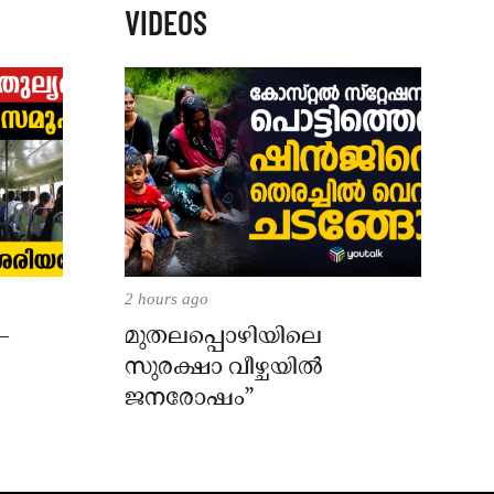
VIDEOS
2 hours ago
–
മുതലപ്പൊഴിയിലെ
സുരക്ഷാ വീഴ്ചയിൽ
ജനരോഷം”