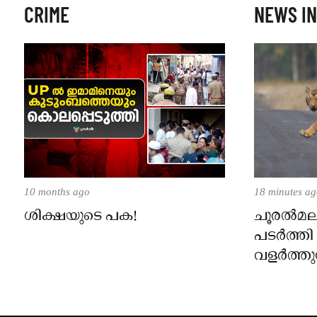
CRIME
NEWS IN
10 months ago
18 minutes a
ശിക്ഷയുടെ പക!
ചൂരൽമല
പടർത്തി 
വളർത്ത
പിടിച്ചു
കൂട് സ്ഥ
നാട്ടുകാ