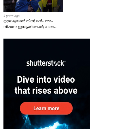
4 years ago
യുദ്ധമുഖത്ത് നിന്ന് ഒൻപതാം
വിമാനം ഇന്ത്യയിലേക്ക്; പൗരന്മാർ
സുരക്ഷിതരാകുംവരെ വിശ്രമമില്ല
– കേന്ദ്രം