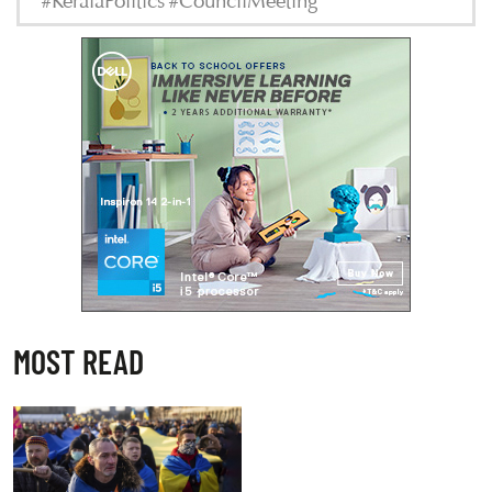
#KeralaPolitics #CouncilMeeting
MOST READ