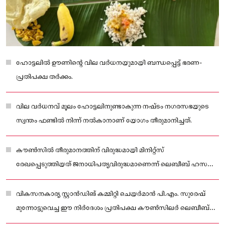
ഹോട്ടലിൽ ഊണിന്റെ വില വർധനയുമായി ബന്ധപ്പെട്ട് ഭരണ-
പ്രതിപക്ഷ തർക്കം.
വില വർധനവ് മൂലം ഹോട്ടലിനുണ്ടാകുന്ന നഷ്ടം നഗരസഭയുടെ
സ്വന്തം ഫണ്ടിൽ നിന്ന് നൽകാനാണ് യോഗം തീരുമാനിച്ചത്.
കൗൺസിൽ തീരുമാനത്തിന് വിരുദ്ധമായി മിനിറ്റ്സ്
രേഖപ്പെടുത്തിയത് ജനാധിപത്യവിരുദ്ധമാണെന്ന് ലെബീബ് ഹസൻ
കുറ്റപ്പെടുത്തി.
വികസനകാര്യ സ്റ്റാൻഡിങ് കമ്മിറ്റി ചെയർമാൻ പി.എം. സുരേഷ്
മുന്നോട്ടുവെച്ച ഈ നിർദേശം പ്രതിപക്ഷ കൗൺസിലർ ലെബീബ്
ഹസൻ പിന്തുണച്ചിരുന്നു.