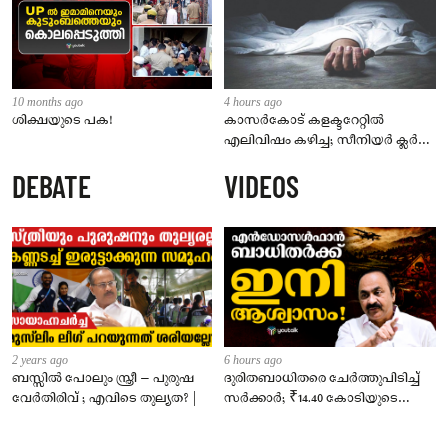
10 months ago
4 hours ago
ശിക്ഷയുടെ പക!
കാസർകോട് കളക്ടറേറ്റിൽ
എലിവിഷം കഴിച്ച; സീനിയർ ക്ലർക്ക്
മരിച്ചു
DEBATE
VIDEOS
2 years ago
6 hours ago
ബസ്സിൽ പോലും സ്ത്രീ – പുരുഷ
ദുരിതബാധിതരെ ചേർത്തുപിടിച്ച്
വേർതിരിവ് ; എവിടെ തുല്യത? |
സർക്കാർ; ₹14.40 കോടിയുടെ
‘സ്നേഹസാന്ത്വനം’