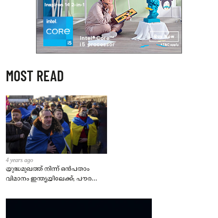
MOST READ
4 years ago
യുദ്ധമുഖത്ത് നിന്ന് ഒൻപതാം
വിമാനം ഇന്ത്യയിലേക്ക്; പൗരന്മാർ
സുരക്ഷിതരാകുംവരെ വിശ്രമമില്ല
– കേന്ദ്രം