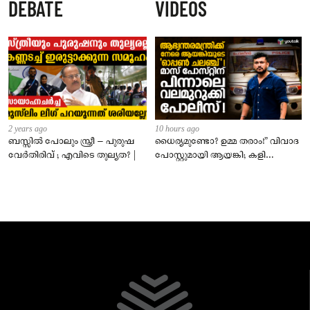
DEBATE
VIDEOS
സെപ്റ്റംബർ 1 മുതൽ നിലവിൽ
വരും
2 years ago
10 hours ago
ബസ്സിൽ പോലും സ്ത്രീ – പുരുഷ
ധൈര്യമുണ്ടോ? ഉമ്മ തരാം!” വിവാദ
വേർതിരിവ് ; എവിടെ തുല്യത? |
പോസ്റ്റുമായി ആയങ്കി; കളി
കടുപ്പിച്ച് പോലീസ്!