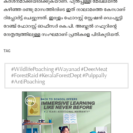
കർശനമാക്കിയിരിക്കുകയാണ്. പുൽപ്പള്ളി മേഖലയിൽ
കഴിഞ്ഞ രണ്ടു മാസത്തിനിടെ ഇത് നാലാമത്തെ കേസാണ്
റിപ്പോർട്ട് ചെയ്യുന്നത്. ഇരുളം ഫോറസ്റ്റ് സ്റ്റേഷൻ ഡെപ്യൂട്ടി
റേഞ്ച് ഫോറസ്റ്റ് ഓഫീസർ കെ.പി. അബ്ദുൽ ഗഫൂറിന്റെ
നേതൃത്വത്തിലുള്ള സംഘമാണ് പ്രതികളെ പിടികൂടിയത്.
TAG
#WildlifePoaching #Wayanad #DeerMeat
#ForestRaid #KeralaForestDept #Pulppally
#AntiPoaching