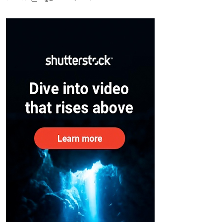
സുരക്ഷിതരാകുംവരെ വിശ്രമമില്ല
– കേന്ദ്രം