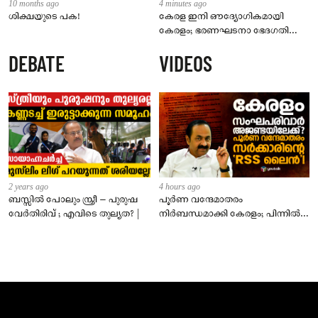
10 months ago
4 minutes ago
ശിക്ഷയുടെ പക!
കേരള ഇനി ഔദ്യോഗികമായി
കേരളം; ഭരണഘടനാ ഭേദഗതി
ബിൽ നാളെ ലോക്‌സഭയിൽ
DEBATE
VIDEOS
അവതരിപ്പിക്കും
2 years ago
4 hours ago
ബസ്സിൽ പോലും സ്ത്രീ – പുരുഷ
പൂർണ വന്ദേമാതരം
വേർതിരിവ് ; എവിടെ തുല്യത? |
നിർബന്ധമാക്കി കേരളം; പിന്നിൽ
സംഘപരിവാർ അജണ്ടയോ?