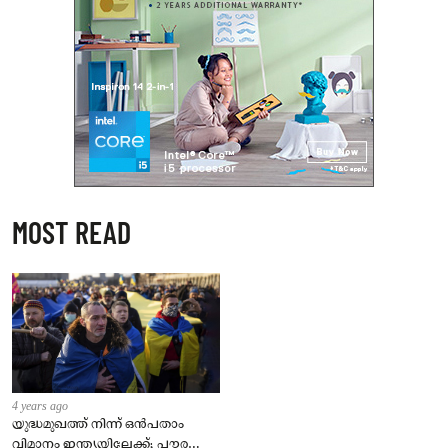
MOST READ
4 years ago
യുദ്ധമുഖത്ത് നിന്ന് ഒൻപതാം
വിമാനം ഇന്ത്യയിലേക്ക്; പൗരന്മാർ