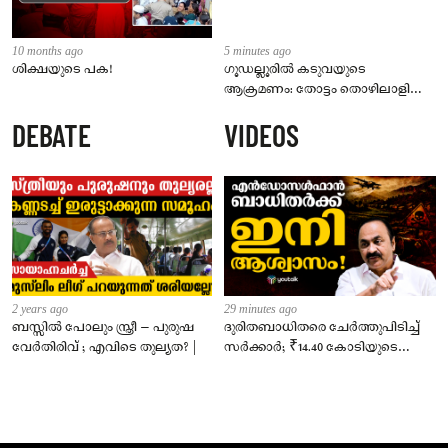
10 months ago
5 minutes ago
ശിക്ഷയുടെ പക!
ഗൂഡല്ലൂരിൽ കടുവയുടെ
ആക്രമണം: തോട്ടം തൊഴിലാളി
കൊല്ലപ്പെട്ടു; മൃതദേഹം പാതി
DEBATE
VIDEOS
ഭക്ഷിച്ച നിലയിൽ
2 years ago
29 minutes ago
ബസ്സിൽ പോലും സ്ത്രീ – പുരുഷ
ദുരിതബാധിതരെ ചേർത്തുപിടിച്ച്
വേർതിരിവ് ; എവിടെ തുല്യത? |
സർക്കാർ; ₹14.40 കോടിയുടെ
‘സ്നേഹസാന്ത്വനം’