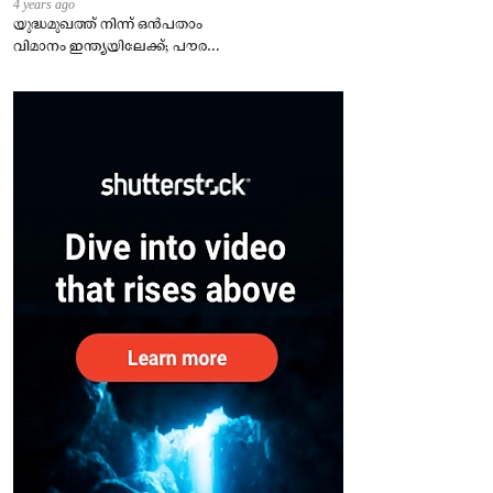
4 years ago
യുദ്ധമുഖത്ത് നിന്ന് ഒൻപതാം
വിമാനം ഇന്ത്യയിലേക്ക്; പൗരന്മാർ
സുരക്ഷിതരാകുംവരെ വിശ്രമമില്ല
– കേന്ദ്രം