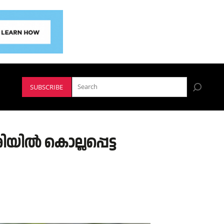
SUBSCRIBE
യിൽ കൊല്ലപ്പെട്ട