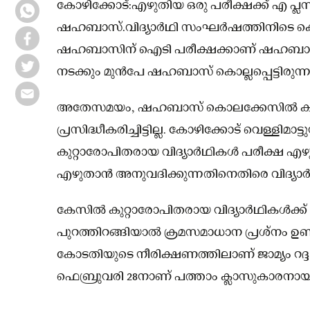
കോഴിക്കോട്:എഴുതിയ ഒരു പരീക്ഷക്ക് എ പ്ലസ
ഷഹബാസ്.വിദ്യാർഥി സംഘർഷത്തിനിടെ കൊല്ലപ്
ഷഹബാസിന് ഐടി പരീക്ഷക്കാണ് ഷഹബാസ് എ
നടക്കും മുൻപേ ഷഹബാസ് കൊല്ലപ്പെട്ടിരുന്ന
അതേസമയം, ഷഹബാസ് കൊലക്കേസിൽ കുറ്റ
പ്രസിദ്ധീകരിച്ചിട്ടില്ല. കോഴിക്കോട് വെള്ളി
കുറ്റാരോപിതരായ വിദ്യാർഥികൾ പരീക്ഷ എഴു
എഴുതാൻ അനുവദിക്കുന്നതിനെതിരെ വിദ്യാർ
കേസിൽ കുറ്റാരോപിതരായ വിദ്യാർഥികൾക്ക് ഇതുവ
പുറത്തിറങ്ങിയാൽ ക്രമസമാധാന പ്രശ്നം ഉണ്
കോടതിയുടെ നീരിക്ഷണത്തിലാണ് ജാമ്യം റദ്
ഫെബ്രുവരി 28നാണ് പത്താം ക്ലാസുകാരനായ