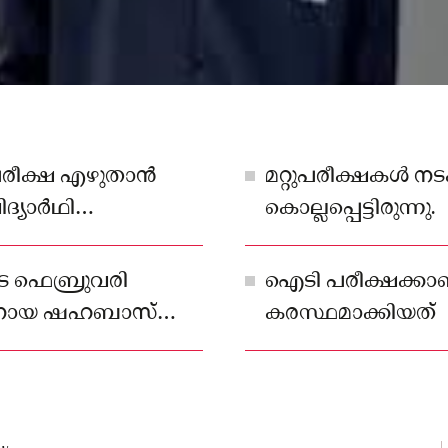
പരീക്ഷ എഴുതാൻ
മറ്റുപരീക്ഷകൾ 
ദ്യാർഥി
കൊല്ലപ്പെട്ടിരുന്നു.
ന്നു.
െ ഫെബ്രുവരി
ഐടി പരീക്ഷക്ക
ാരനായ ഷഹബാസ്
കരസ്ഥമാക്കിയത്