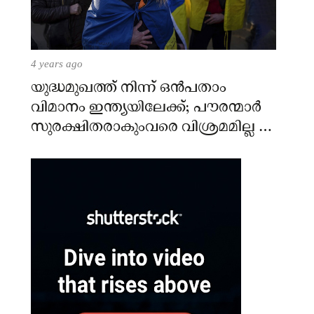
4 years ago
യുദ്ധമുഖത്ത് നിന്ന് ഒൻപതാം
വിമാനം ഇന്ത്യയിലേക്ക്; പൗരന്മാർ
സുരക്ഷിതരാകുംവരെ വിശ്രമമില്ല –
കേന്ദ്രം