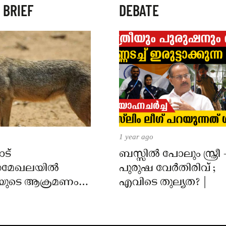
 BRIEF
DEBATE
1 year ago
ട്
ബസ്സിൽ പോലും സ്ത്രീ 
മേഖലയിൽ
പുരുഷ വേർതിരിവ് ;
യുടെ ആക്രമണം;
എവിടെ തുല്യത? |
ക്ക് കടിയേറ്റു,
 നിർദേശം നൽകി
്ത്