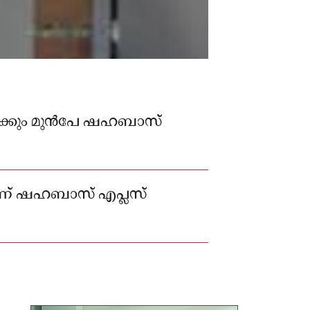
നടക്കും മുൻപേ ഷഹബാസ്
ാണ് ഷഹബാസ് എപ്ലസ്