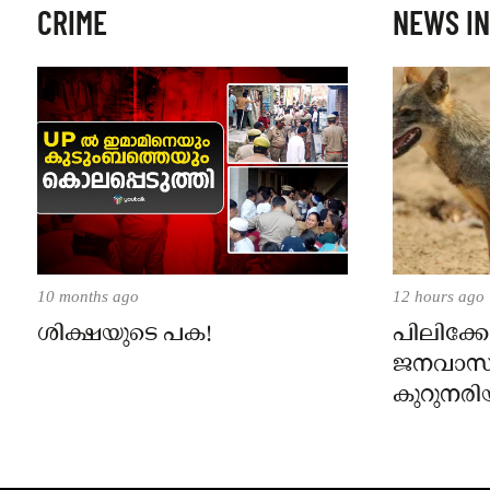
CRIME
NEWS IN
10 months ago
12 hours ago
ശിക്ഷയുടെ പക!
പിലിക്കോ
ജനവാസ
കുറുനരി
രണ്ട് പേർ
ജാഗ്രതാ
പഞ്ചായത