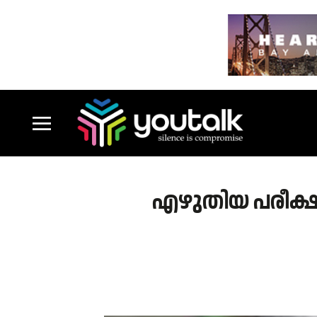
എഴുതിയ പരീക്ഷക്