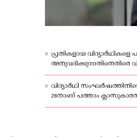
പ്രതികളായ വിദ്യാർഥികളെ 
അനുവദിക്കുന്നതിനെതിരെ വി
സംഘടനകൾ പ്രതിഷേധിച്ചിരു
വിദ്യാർഥി സംഘർഷത്തിനിട
28നാണ് പത്താം ക്ലാസുക
കൊല്ലപ്പെട്ടത്