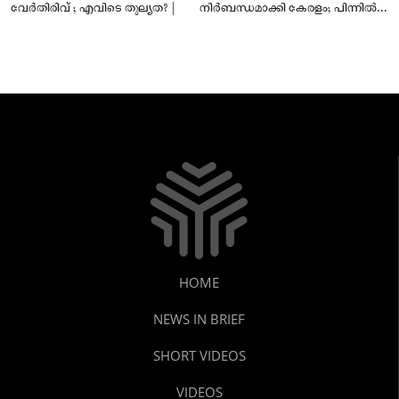
വേർതിരിവ് ; എവിടെ തുല്യത? |
നിർബന്ധമാക്കി കേരളം; പിന്നിൽ
സംഘപരിവാർ അജണ്ടയോ?
HOME
NEWS IN BRIEF
SHORT VIDEOS
VIDEOS