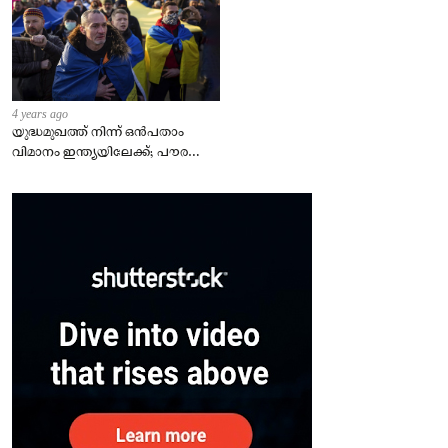
4 years ago
യുദ്ധമുഖത്ത് നിന്ന് ഒൻപതാം
വിമാനം ഇന്ത്യയിലേക്ക്; പൗരന്മാർ
സുരക്ഷിതരാകുംവരെ വിശ്രമമില്ല
– കേന്ദ്രം