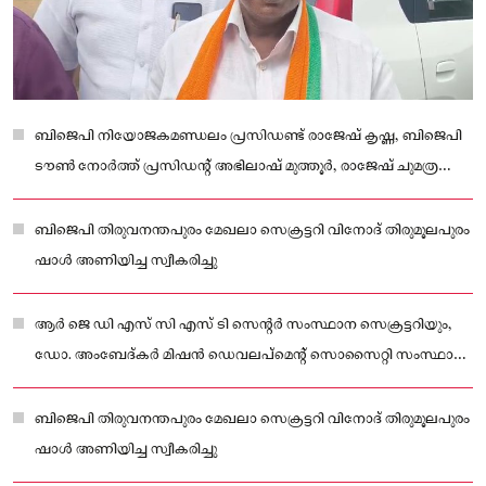
ബിജെപി നിയോജകമണ്ഡലം പ്രസിഡണ്ട് രാജേഷ് കൃഷ്ണ, ബിജെപി
ടൗൺ നോർത്ത് പ്രസിഡന്റ് അഭിലാഷ് മുത്തൂർ, രാജേഷ് ചുമത്ര
,പ്രഹ്ലാദൻ നായർ തുടങ്ങിയവർ പങ്കെടുത്തു.
ബിജെപി തിരുവനന്തപുരം മേഖലാ സെക്രട്ടറി വിനോദ് തിരുമൂലപുരം
ഷാൾ അണിയിച്ച സ്വീകരിച്ചു
ആർ ജെ ഡി എസ് സി എസ് ടി സെന്റർ സംസ്ഥാന സെക്രട്ടറിയും,
ഡോ. അംബേദ്കർ മിഷൻ ഡെവലപ്മെന്റ് സൊസൈറ്റി സംസ്ഥാന
സെക്രട്ടറിയും ആയ സി.ടി ബിജു ( ബിജു പാലി) ആണ് ബിജെപിയിൽ
ചേർന്നത്.
ബിജെപി തിരുവനന്തപുരം മേഖലാ സെക്രട്ടറി വിനോദ് തിരുമൂലപുരം
ഷാൾ അണിയിച്ച സ്വീകരിച്ചു