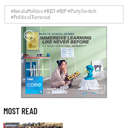
#KeralaPolitics #RJD #BJP #PartySwitch
#PoliticalTurncoat
MOST READ