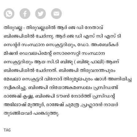
തിരുവല്ല : തിരുവല്ലയിൽ ആർ ജെ ഡി നേതാവ്
ബിജെപിയിൽ ചേർന്നു. ആർ ജെ ഡി എസ് സി എസ് ടി
സെന്റർ സംസ്ഥാന സെക്രട്ടറിയും, ഡോ. അംബേദ്കർ
മിഷൻ ഡെവലപ്മെന്റ് സൊസൈറ്റി സംസ്ഥാന
സെക്രട്ടറിയും ആയ സി.ടി ബിജു ( ബിജു പാലി) ആണ്
ബിജെപിയിൽ ചേർന്നത്. ബിജെപി തിരുവനന്തപുരം
മേഖലാ സെക്രട്ടറി വിനോദ് തിരുമൂലപുരം ഷാൾ അണിയിച്ച
സ്വീകരിച്ചു. ബിജെപി നിയോജകമണ്ഡലം പ്രസിഡണ്ട്
രാജേഷ് കൃഷ്ണ, ബിജെപി ടൗൺ നോർത്ത് പ്രസിഡന്റ്
അഭിലാഷ് മുത്തൂർ, രാജേഷ് ചുമത്ര ,പ്രഹ്ലാദൻ നായർ
തുടങ്ങിയവർ പങ്കെടുത്തു.
TAG