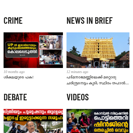
CRIME
NEWS IN BRIEF
10 months ago
12 minutes ago
ശിക്ഷയുടെ പക!
പദ്മനാഭമണ്ണിലേക്ക് മറ്റൊരു
ചരിത്രനേട്ടം കൂടി; സ്ഥിരം തപാൽ
മുദ്ര ലഭിക്കുന്ന കേരളത്തിലെ
DEBATE
VIDEOS
നാലാമത്തെ ക്ഷേത്രമായി ശ്രീ
പദ്മനാഭസ്വാമി ക്ഷേത്രം