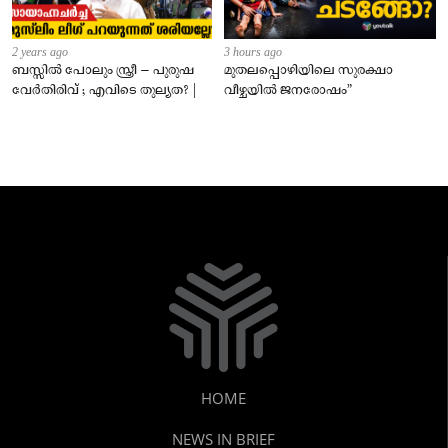
2 years ago
3 hours ago
ബസ്സിൽ പോലും സ്ത്രീ – പുരുഷ
മുതലപ്പൊഴിയിലെ സുരക്ഷാ
വേർതിരിവ് ; എവിടെ തുല്യത? |
വീഴ്ചയിൽ ജനരോഷം”
HOME
NEWS IN BRIEF