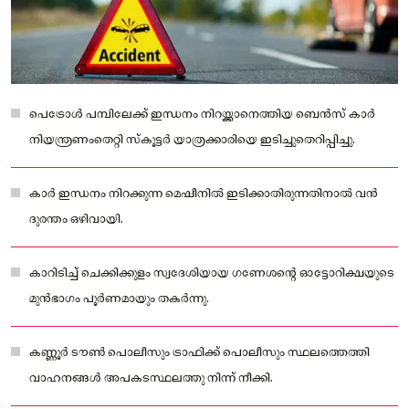
പെട്രോൾ പമ്പിലേക്ക് ഇന്ധനം നിറയ്ക്കാനെത്തിയ ബെൻസ് കാർ
നിയന്ത്രണംതെറ്റി സ്‌കൂട്ടർ യാത്രക്കാരിയെ ഇടിച്ചുതെറിപ്പിച്ചു.
കാർ ഇന്ധനം നിറക്കുന്ന മെഷീനിൽ ഇടിക്കാതിരുന്നതിനാൽ വൻ
ദുരന്തം ഒഴിവായി.
കാറിടിച്ച് ചെക്കിക്കുളം സ്വദേശിയായ ഗണേശന്റെ ഓട്ടോറിക്ഷയുടെ
മുൻഭാഗം പൂർണമായും തകർന്നു.
കണ്ണൂർ ടൗൺ പൊലീസും ട്രാഫിക്ക് പൊലീസും സ്ഥലത്തെത്തി
വാഹനങ്ങൾ അപകടസ്ഥലത്തു നിന്ന് നീക്കി.