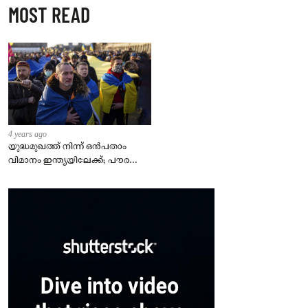
MOST READ
4 years ago
യുദ്ധമുഖത്ത് നിന്ന് ഒൻപതാം
വിമാനം ഇന്ത്യയിലേക്ക്; പൗരന്മാർ
സുരക്ഷിതരാകുംവരെ വിശ്രമമില്ല
– കേന്ദ്രം