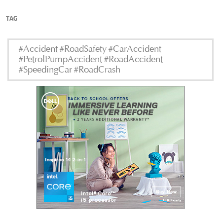
TAG
#Accident #RoadSafety #CarAccident
#PetrolPumpAccident #RoadAccident
#SpeedingCar #RoadCrash