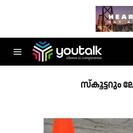
സ്കൂട്ടറും ലോ