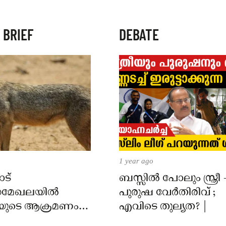
 BRIEF
DEBATE
1 year ago
ട്
ബസ്സിൽ പോലും സ്ത്രീ 
മേഖലയിൽ
പുരുഷ വേർതിരിവ് ;
യുടെ ആക്രമണം;
എവിടെ തുല്യത? |
ക്ക് കടിയേറ്റു,