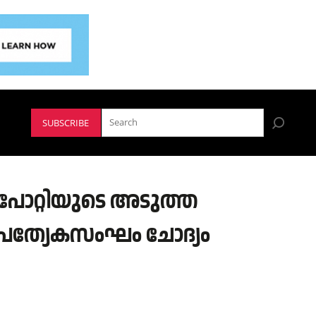
SUBSCRIBE
 പോറ്റിയുടെ അടുത്ത
്രത്യേകസംഘം ചോദ്യം