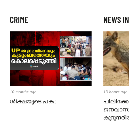
CRIME
NEWS IN
10 months ago
13 hours ago
ശിക്ഷയുടെ പക!
പിലിക്കോ
ജനവാസ
കുറുനരി
രണ്ട് പേർ