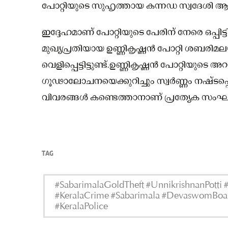
പോറ്റിയുടെ സുഹൃത്തായ കന്നഡ സ്വദേശി ആ
ഇദ്ദേഹമാണ് പോറ്റിയുടെ പേരിന് നേരെ ഒപ്പിട്
മുഖ്യപ്രതിയായ ഉണ്ണികൃഷ്ണൻ പോറ്റി ശബരിമ
വെളിപ്പെട്ടിട്ടുണ്ട്.ഉണ്ണികൃഷ്ണൻ പോറ്റിയുടെ 
ഗൂഢാലോചനയെക്കുറിച്ചും സ്വർണ്ണം നഷ്ടപ്പെ
വിവരങ്ങൾ കണ്ടെത്താനാണ് പ്രത്യേക സംഘം ശ
TAG
#SabarimalaGoldTheft #UnnikrishnanPotti 
#KeralaCrime #Sabarimala #DevaswomBo
#KeralaPolice