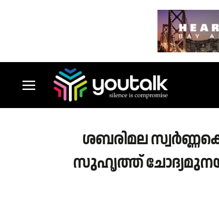
ശബരിമല സ്വർണ്ണക്ക
സുഹൃത്ത് ചോദ്യമുന