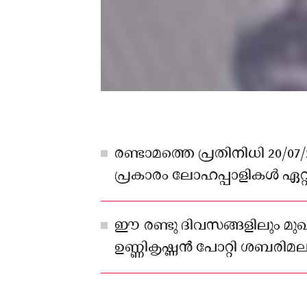
രണ്ടാമത്തെ പ്രതിനിധി 20/
പ്രകാരം ലോഹപ്പാളികൾ ഏറ്റ
ഉണ്ണികൃഷ്ണൻ പോറ്റിയുടെ സ
സ്വദേശി ആർ. രമേശ് ആണ്.
ഈ രണ്ടു ദിവസങ്ങളിലും മുഖ
ഉണ്ണികൃഷ്ണൻ പോറ്റി ശബരി
ഉണ്ടായിരുന്നില്ല എന്നും 
വെളിപ്പെട്ടിട്ടുണ്ട്