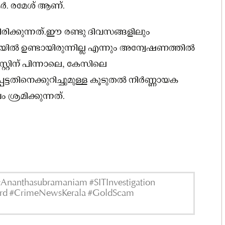
ർ. രമേശ് ആണ്.
ടിരിക്കുന്നത്.ഈ രണ്ടു ദിവസങ്ങളിലും
ലയിൽ ഉണ്ടായിരുന്നില്ല എന്നും അന്വേഷണത്തിൽ
അറസ്റ്റിന് പിന്നാലെ, കേസിലെ
ട്ടതിനെക്കുറിച്ചുമുള്ള കൂടുതൽ നിർണ്ണായക
്രമിക്കുന്നത്.
#Ananthasubramaniam #SITInvestigation
ard #CrimeNewsKerala #GoldScam