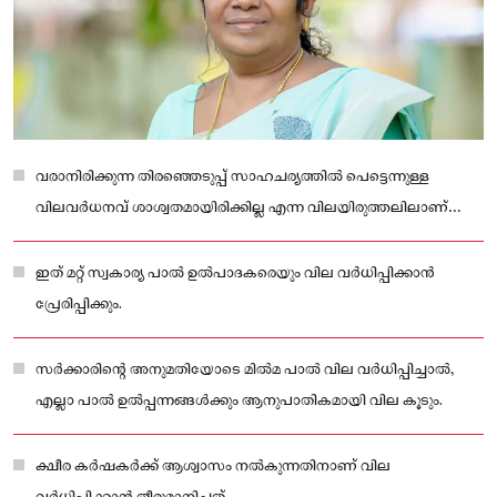
വരാനിരിക്കുന്ന തിരഞ്ഞെടുപ്പ് സാഹചര്യത്തിൽ പെട്ടെന്നുള്ള
വിലവർധനവ് ശാശ്വതമായിരിക്കില്ല എന്ന വിലയിരുത്തലിലാണ്
മിൽമയുടെ നിർദ്ദേശം കാക്കുന്നത്.
ഇത് മറ്റ് സ്വകാര്യ പാൽ ഉൽപാദകരെയും വില വർധിപ്പിക്കാൻ
പ്രേരിപ്പിക്കും.
സർക്കാരിൻ്റെ അനുമതിയോടെ മിൽമ പാൽ വില വർധിപ്പിച്ചാൽ,
എല്ലാ പാൽ ഉൽപ്പന്നങ്ങൾക്കും ആനുപാതികമായി വില കൂടും.
ക്ഷീര കർഷകർക്ക് ആശ്വാസം നൽകുന്നതിനാണ് വില