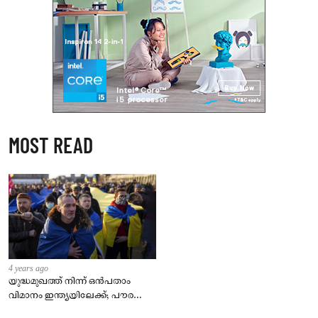
MOST READ
4 years ago
യുദ്ധമുഖത്ത് നിന്ന് ഒൻപതാം
വിമാനം ഇന്ത്യയിലേക്ക്; പൗരന്മാർ
സുരക്ഷിതരാകുംവരെ വിശ്രമമില്ല