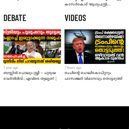
കാസർകോട് ആശുപത്രി
ജീവനക്കാരുടെ പരാതിയിൽ
DEBATE
VIDEOS
നാട്ടുകാർക്കെതിരെ കേസ്
1 year ago
7 hours ago
ബസ്സിൽ പോലും സ്ത്രീ – പുരുഷ
ട്രംപിന്റെ ഹെലികോപ്റ്ററും
വേർതിരിവ് ; എവിടെ തുല്യത? |
പാസഞ്ചര്‍ വിമാനവും തൊട്ടടുത്ത്