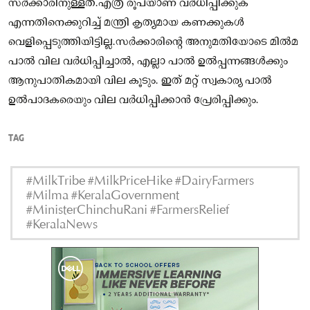
സർക്കാരിനുള്ളത്.എത്ര രൂപയാണ് വർധിപ്പിക്കുക
എന്നതിനെക്കുറിച്ച് മന്ത്രി കൃത്യമായ കണക്കുകൾ
വെളിപ്പെടുത്തിയിട്ടില്ല.സർക്കാരിൻ്റെ അനുമതിയോടെ മിൽമ
പാൽ വില വർധിപ്പിച്ചാൽ, എല്ലാ പാൽ ഉൽപ്പന്നങ്ങൾക്കും
ആനുപാതികമായി വില കൂടും. ഇത് മറ്റ് സ്വകാര്യ പാൽ
ഉൽപാദകരെയും വില വർധിപ്പിക്കാൻ പ്രേരിപ്പിക്കും.
TAG
#MilkTribe #MilkPriceHike #DairyFarmers
#Milma #KeralaGovernment
#MinisterChinchuRani #FarmersRelief
#KeralaNews