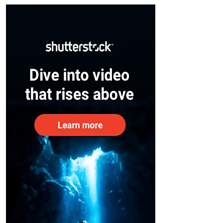
– കേന്ദ്രം