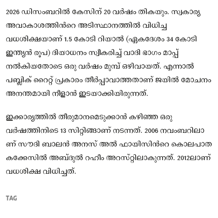
2026 ഡിസംബറിൽ കേസിന് 20 വർഷം തികയും. സ്വകാര്യ
അവാകാശത്തിന്‍റെ അടിസ്ഥാനത്തിൽ വിധിച്ച
വധശിക്ഷയാണ്​ 1.5 കോടി റിയാൽ (ഏകദേശം 34 കോടി
ഇന്ത്യൻ രൂപ) ദിയാധനം സ്വീകരിച്ച്​ വാദി ഭാഗം മാപ്പ്​
നൽകിയതോടെ ഒരു വര്‍ഷം മുമ്പ്​ ഒഴിവായത്​. എന്നാൽ
പബ്ലിക്​ റൈറ്റ്​ പ്രകാരം തീർപ്പാവാത്തതാണ്​ ജയിൽ മോചനം
അനന്തമായി നീളാൻ ഇടയാക്കിയിരുന്നത്​​.
ഇക്കാര്യത്തിൽ തീരുമാനമെടുക്കാൻ കഴിഞ്ഞ ഒരു
വര്‍ഷത്തിനിടെ 13 സിറ്റിങ്ങാണ്​ നടന്നത്​. 2006 ന​വം​ബ​റി​ലാ​
ണ് സൗ​ദി ബാ​ലൻ അനസ്​ അൽ ഫായിസിന്‍റെ കൊ​ല​പാ​ത​
ക​ക്കേ​സി​ൽ അ​ബ്​​ദു​ൽ റ​ഹീം അ​റസ്​റ്റിലാകുന്നത്​. 2012ലാണ്​
വ​ധ​ശി​ക്ഷ വി​ധിച്ചത്​.
TAG