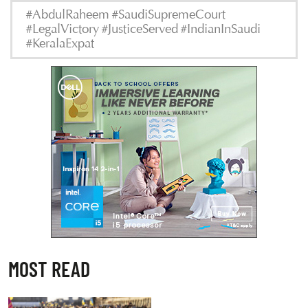
#AbdulRaheem #SaudiSupremeCourt
#LegalVictory #JusticeServed #IndianInSaudi
#KeralaExpat
MOST READ