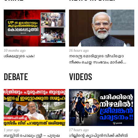
10 months ago
16 hours ago
ശിക്ഷയുടെ പക!
നരേന്ദ്ര മോദിയുടെ വീഡിയോ
നീക്കം ചെയ്ത സംഭവം; മാർക്ക്
സക്കർബർഗ് മാപ്പ് പറയണം,
DEBATE
VIDEOS
മെറ്റയ്ക്ക് പാർലമെന്ററി സമിതിയുടെ
മുന്നറിയിപ്പ്
1 year ago
17 hours ago
ബസ്സിൽ പോലും സ്ത്രീ – പുരുഷ
ഗില്ലിന്റെ ക്യാപ്റ്റന്‍സിക്ക് കീഴില്‍