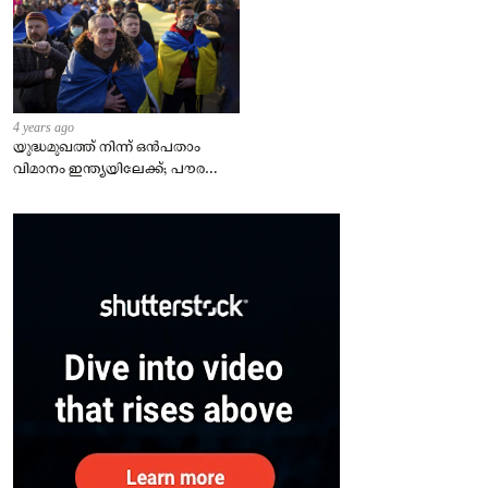
4 years ago
യുദ്ധമുഖത്ത് നിന്ന് ഒൻപതാം
വിമാനം ഇന്ത്യയിലേക്ക്; പൗരന്മാർ
സുരക്ഷിതരാകുംവരെ വിശ്രമമില്ല
– കേന്ദ്രം