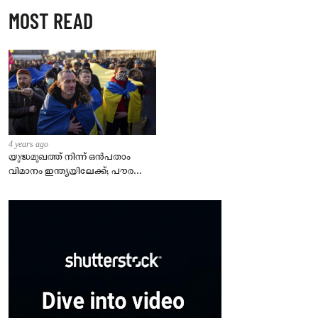
MOST READ
4 years ago
യുദ്ധമുഖത്ത് നിന്ന് ഒൻപതാം
വിമാനം ഇന്ത്യയിലേക്ക്; പൗരന്മാർ
സുരക്ഷിതരാകുംവരെ വിശ്രമമില്ല
– കേന്ദ്രം