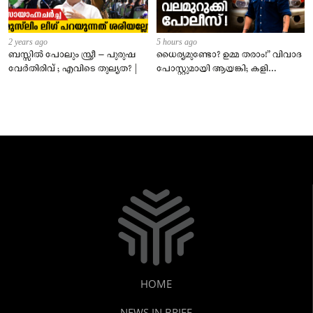
2 years ago
5 hours ago
ബസ്സിൽ പോലും സ്ത്രീ – പുരുഷ
ധൈര്യമുണ്ടോ? ഉമ്മ തരാം!” വിവാദ
വേർതിരിവ് ; എവിടെ തുല്യത? |
പോസ്റ്റുമായി ആയങ്കി; കളി
കടുപ്പിച്ച് പോലീസ്!
HOME
NEWS IN BRIEF