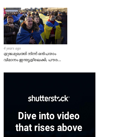
4 years ago
യുദ്ധമുഖത്ത് നിന്ന് ഒൻപതാം
വിമാനം ഇന്ത്യയിലേക്ക്; പൗരന്മാർ
സുരക്ഷിതരാകുംവരെ വിശ്രമമില്ല
– കേന്ദ്രം