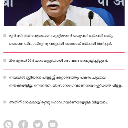
മുൻ സിവിൽ വ്യോമയാന മന്ത്രിയാണ് പശുപതി ​ഗജപതി രാജു.
ചെന്നൈയിലായിരുന്നു പശുപതി അശോക് ഗജപതി ജനിച്ചത്.
2014 മുതൽ 2018 വരെ മന്ത്രിയായി സേവനം അനുഷ്ഠിച്ചിട്ടുണ്ട്.
നിലവിൽ ശ്രീധരൻ പിള്ളയ്ക്ക് മറ്റൊരിടത്തും പകരം ചുമതല
നൽകിയിട്ടില്ല. നേരത്തെ, മിസോറാം ഗവർണറായി ശ്രീധരൻ പിള്ള
സേവനം അനുഷ്ഠിച്ചിട്ടുണ്ട്.
അതിന് ശേഷമായിരുന്നു ഗോവ ഗവർണറായുള്ള നിയമനം.