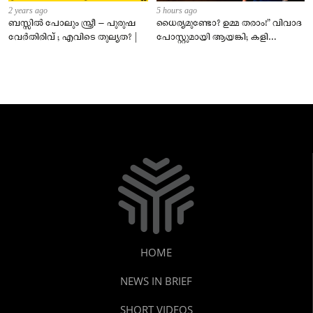
2 years ago
5 hours ago
ബസ്സിൽ പോലും സ്ത്രീ – പുരുഷ
ധൈര്യമുണ്ടോ? ഉമ്മ തരാം!” വിവാദ
വേർതിരിവ് ; എവിടെ തുല്യത? |
പോസ്റ്റുമായി ആയങ്കി; കളി
കടുപ്പിച്ച് പോലീസ്!
HOME
NEWS IN BRIEF
SHORT VIDEOS