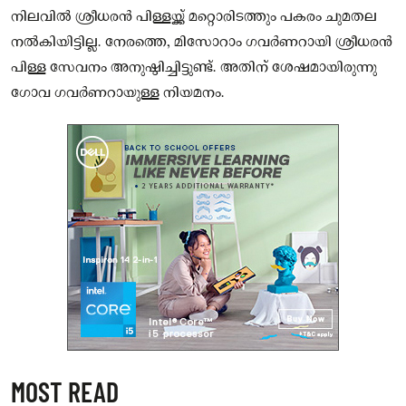
നിലവിൽ ശ്രീധരൻ പിള്ളയ്ക്ക് മറ്റൊരിടത്തും പകരം ചുമതല
നൽകിയിട്ടില്ല. നേരത്തെ, മിസോറാം ഗവർണറായി ശ്രീധരൻ
പിള്ള സേവനം അനുഷ്ഠിച്ചിട്ടുണ്ട്. അതിന് ശേഷമായിരുന്നു
ഗോവ ഗവർണറായുള്ള നിയമനം.
MOST READ