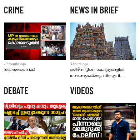
CRIME
NEWS IN BRIEF
10 months ago
3 hours ago
ശിക്ഷയുടെ പക!
തമിഴ്‌നാട്ടിലെ ക്ഷേത്രങ്ങളിൽ
ഫോണുകൾക്കും വിഐപി
ദർശനത്തിനും നിയന്ത്രണം;
DEBATE
VIDEOS
സെപ്റ്റംബർ 1 മുതൽ നിലവിൽ
വരും