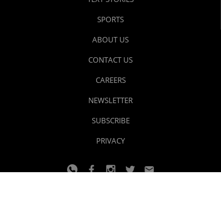
SPORTS
ABOUT US
CONTACT US
CAREERS
NEWSLETTER
SUBSCRIBE
PRIVACY
© 2024 youtalk
Design and developed by
Dzain