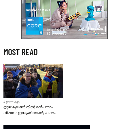
MOST READ
4 years ago
യുദ്ധമുഖത്ത് നിന്ന് ഒൻപതാം
വിമാനം ഇന്ത്യയിലേക്ക്; പൗരന്മാർ
സുരക്ഷിതരാകുംവരെ വിശ്രമമില്ല
– കേന്ദ്രം