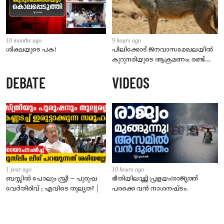
10 months ago
9 hours ago
ശിക്ഷയുടെ പക!
പിലിക്കോട് ജനവാസമേഖലയിൽ
കുറുനരിയുടെ ആക്രമണം; രണ്ട്
പേർക്ക് കടിയേറ്റു, ജാഗ്രതാ
DEBATE
VIDEOS
നിർദേശം നൽകി പഞ്ചായത്ത്
1 year ago
10 hours ago
ബസ്സിൽ പോലും സ്ത്രീ – പുരുഷ
ഭീതിയിലാഴ്ത്തി പ്രളയം!രാജ്യത്ത്
വേർതിരിവ് ; എവിടെ തുല്യത? |
പരക്കെ വൻ നാശനഷ്ടം.