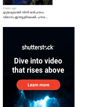
4 years ago
യുദ്ധമുഖത്ത് നിന്ന് ഒൻപതാം
വിമാനം ഇന്ത്യയിലേക്ക്; പൗരന്മാർ
സുരക്ഷിതരാകുംവരെ വിശ്രമമില്ല
– കേന്ദ്രം