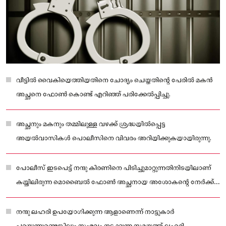
വീട്ടിൽ വൈകിയെത്തിയതിനെ ചോദ്യം ചെയ്തതിൻ്റെ പേരിൽ മകൻ
അച്ഛനെ ഫോൺ കൊണ്ട് എറിഞ്ഞ് പരിക്കേൽപ്പിച്ചു.
അച്ഛനും മകനും തമ്മിലുള്ള വഴക്ക് ശ്രദ്ധയിൽപ്പെട്ട
അയൽവാസികൾ പൊലീസിനെ വിവരം അറിയിക്കുകയായിരുന്നു.
പോലീസ് ഇടപെട്ട് നന്ദു കിരണിനെ പിടിച്ചുമാറ്റുന്നതിനിടയിലാണ്
കയ്യിലിരുന്ന മൊബൈൽ ഫോൺ അച്ഛനായ അശോകന്റെ നേർക്ക്
എറിഞ്ഞത്.
നന്ദു ലഹരി ഉപയോഗിക്കുന്ന ആളാണെന്ന് നാട്ടുകാർ