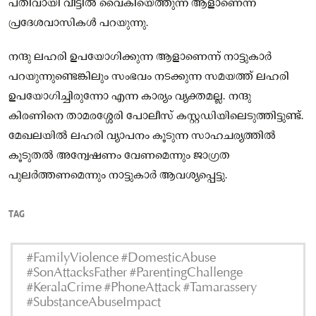
പതിവായി വീട്ടിൽ വൈകിയെത്തുന്ന ആളാണെന്ന്
പ്രദേശവാസികൾ പറയുന്നു.
നന്ദു ലഹരി ഉപയോഗിക്കുന്ന ആളാണെന്ന് നാട്ടുകാർ
പറയുന്നുണ്ടെങ്കിലും സംഭവം നടക്കുന്ന സമയത്ത് ലഹരി
ഉപയോഗിച്ചിരുന്നോ എന്ന കാര്യം വ്യക്തമല്ല. നന്ദു
കിരണിനെ താമരശ്ശേരി പോലീസ് കസ്റ്റഡിയിലെടുത്തിട്ടുണ്ട്.
മേഖലയിൽ ലഹരി വ്യാപനം കൂടുന്ന സാഹചര്യത്തിൽ
കൂടുതൽ അന്വേഷണം വേണമെന്നും ജാഗ്രത
പുലർത്തണമെന്നും നാട്ടുകാർ ആവശ്യപ്പെട്ടു.
TAG
#FamilyViolence #DomesticAbuse
#SonAttacksFather #ParentingChallenge
#KeralaCrime #PhoneAttack #Tamarassery
#SubstanceAbuseImpact