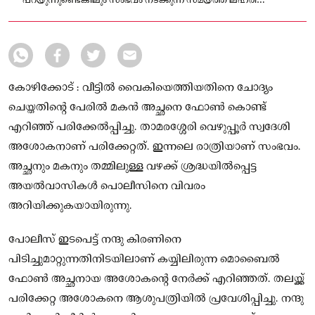
പറയുന്നുണ്ടെങ്കിലും സംഭവം നടക്കുന്ന സമയത്ത് ലഹരി
ഉപയോഗിച്ചിരുന്നോ എന്ന കാര്യം വ്യക്തമല്ല.
കോഴിക്കോട് : വീട്ടിൽ വൈകിയെത്തിയതിനെ ചോദ്യം
ചെയ്തതിൻ്റെ പേരിൽ മകൻ അച്ഛനെ ഫോൺ കൊണ്ട്
എറിഞ്ഞ് പരിക്കേൽപ്പിച്ചു. താമരശ്ശേരി വെഴുപ്പൂർ സ്വദേശി
അശോകനാണ് പരിക്കേറ്റത്. ഇന്നലെ രാത്രിയാണ് സംഭവം.
അച്ഛനും മകനും തമ്മിലുള്ള വഴക്ക് ശ്രദ്ധയിൽപ്പെട്ട
അയൽവാസികൾ പൊലീസിനെ വിവരം
അറിയിക്കുകയായിരുന്നു.
പോലീസ് ഇടപെട്ട് നന്ദു കിരണിനെ
പിടിച്ചുമാറ്റുന്നതിനിടയിലാണ് കയ്യിലിരുന്ന മൊബൈൽ
ഫോൺ അച്ഛനായ അശോകന്റെ നേർക്ക് എറിഞ്ഞത്. തലയ്ക്ക്
പരിക്കേറ്റ അശോകനെ ആശുപത്രിയിൽ പ്രവേശിപ്പിച്ചു. നന്ദു