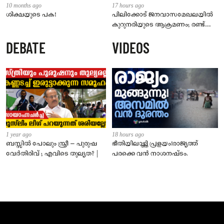
10 months ago
17 hours ago
ശിക്ഷയുടെ പക!
പിലിക്കോട് ജനവാസമേഖലയിൽ
കുറുനരിയുടെ ആക്രമണം; രണ്ട്
പേർക്ക് കടിയേറ്റു, ജാഗ്രതാ
DEBATE
VIDEOS
നിർദേശം നൽകി പഞ്ചായത്ത്
1 year ago
18 hours ago
ബസ്സിൽ പോലും സ്ത്രീ – പുരുഷ
ഭീതിയിലാഴ്ത്തി പ്രളയം!രാജ്യത്ത്
വേർതിരിവ് ; എവിടെ തുല്യത? |
പരക്കെ വൻ നാശനഷ്ടം.