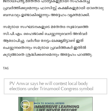
ജനാധിപത്യ മതേതര പാർട്ടികളുമായി സഹകരിച്ച്
പ്രവർത്തിക്കുമെന്നും ഫാസിസ്റ്റ് കക്ഷികളുമായി യാതൊരു
ബന്ധവും ഉണ്ടാകില്ലെന്നും അദ്ദേഹം വ്യക്തമാക്കി.
സമുദായ സംഘടനകളുടെ മതേതര സ്വഭാവത്തെ
സി.പി.എം. ഹൈജാക്ക് ചെയ്യുന്നുവെന്ന് അൻവർ
ആരോപിച്ചു. വർഗീയ നേട്ടം ലക്ഷ്യമിട്ടാണ് ഇത്
ചെയ്യുന്നതെന്നും സമുദായ പ്രവർത്തകർ ഇതിൽ
കുടുങ്ങാതെ ശ്രദ്ധിക്കണമെന്നും അദ്ദേഹം പറഞ്ഞു.
TAG
PV Anwar says he will contest local body
elections under Trinamool Congress symbol