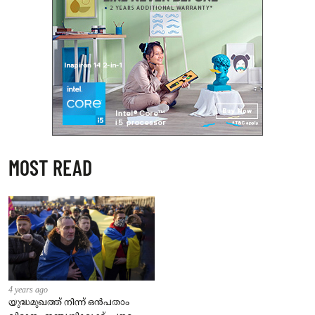
MOST READ
4 years ago
യുദ്ധമുഖത്ത് നിന്ന് ഒൻപതാം