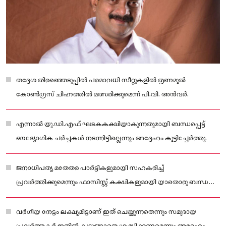
തദ്ദേശ തിരഞ്ഞെടുപ്പിൽ പരമാവധി സീറ്റുകളിൽ തൃണമൂൽ
കോൺഗ്രസ് ചിഹ്നത്തിൽ മത്സരിക്കുമെന്ന് പി.വി. അൻവർ.
എന്നാൽ യു.ഡി.എഫ് ഘടകകക്ഷിയാകുന്നതുമായി ബന്ധപ്പെട്ട്
ഔദ്യോഗിക ചർച്ചകൾ നടന്നിട്ടില്ലെന്നും അദ്ദേഹം കൂട്ടിച്ചേർത്തു.
ജനാധിപത്യ മതേതര പാർട്ടികളുമായി സഹകരിച്ച്
പ്രവർത്തിക്കുമെന്നും ഫാസിസ്റ്റ് കക്ഷികളുമായി യാതൊരു ബന്ധവും
ഉണ്ടാകില്ലെന്നും അദ്ദേഹം വ്യക്തമാക്കി.
വർഗീയ നേട്ടം ലക്ഷ്യമിട്ടാണ് ഇത് ചെയ്യുന്നതെന്നും സമുദായ