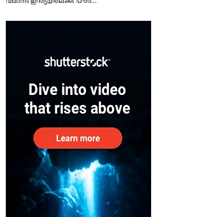
വിമാനം ഇന്ത്യയിലേക്ക്; പൗരന്മാർ
സുരക്ഷിതരാകുംവരെ വിശ്രമമില്ല
– കേന്ദ്രം