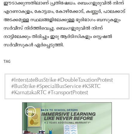
ഈടാക്കുന്നതിലാണ് പ്രതിഷേധം. ബെംഗളൂരുവിൽ നിന്ന്
എറണാകുളം, കോട്ടയം, കോഴിക്കോട്, കണ്ണൂർ, പാലക്കാട്
അടക്കമുള്ള സ്ഥലങ്ങളിലേക്കുള്ള ഭൂരിഭാഗം ബസുകളും
സർവീസ് നിർത്തിവെച്ചു. ബെംഗളൂരുവിൽ നിന്ന്
നാട്ടിലേക്കും തിരിച്ചും ഇരു ആർടിസികളും സ്പെഷൽ
സർവീസുകൾ ഏർപ്പെടുത്തി.
TAG
#InterstateBusStrike #DoubleTaxationProtest
#BusStrike #SpecialBusService #KSRTC
#KarnatakaRTC #TransportProtest