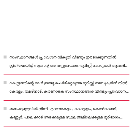
സംസ്ഥാനങ്ങൾ പ്രവേശന നികുതി വീണ്ടും ഈടാക്കുന്നതിൽ
പ്രതിഷേധിച്ച് സ്വകാര്യ അന്തസ്സംസ്ഥാന ടൂറിസ്റ്റ് ബസുകൾ ആരംഭിച്ച
പണിമുടക്ക് തുടരുന്നു.
കേന്ദ്രത്തിന്റെ ഓൾ ഇന്ത്യ പെർമിറ്റെടുത്ത ടൂറിസ്റ്റ് ബസുകളിൽ നിന്ന്
കേരളം, തമിഴ്‌നാട്, കർണാടക സംസ്ഥാനങ്ങൾ വീണ്ടും പ്രവേശന
നികുതി ഈടാക്കുന്നതിലാണ് പ്രതിഷേധം.
ബെംഗളൂരുവിൽ നിന്ന് എറണാകുളം, കോട്ടയം, കോഴിക്കോട്,
കണ്ണൂർ, പാലക്കാട് അടക്കമുള്ള സ്ഥലങ്ങളിലേക്കുള്ള ഭൂരിഭാഗം
ബസുകളും സർവീസ് നിർത്തിവെച്ചു.