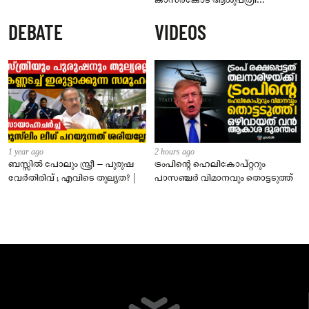
കാസർകോട് ആശുപത്രി
ജീവനക്കാരുടെ പരാതിയിൽ
DEBATE
VIDEOS
നാട്ടുകാർക്കെതിരെ കേസ്
1 year ago
2 hours ago
ബസ്സിൽ പോലും സ്ത്രീ – പുരുഷ
ട്രംപിന്റെ ഹെലികോപ്റ്ററും
വേർതിരിവ് ; എവിടെ തുല്യത? |
പാസഞ്ചര്‍ വിമാനവും തൊട്ടടുത്ത്