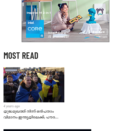
MOST READ
4 years ago
യുദ്ധമുഖത്ത് നിന്ന് ഒൻപതാം
വിമാനം ഇന്ത്യയിലേക്ക്; പൗരന്മാർ
സുരക്ഷിതരാകുംവരെ വിശ്രമമില്ല
– കേന്ദ്രം