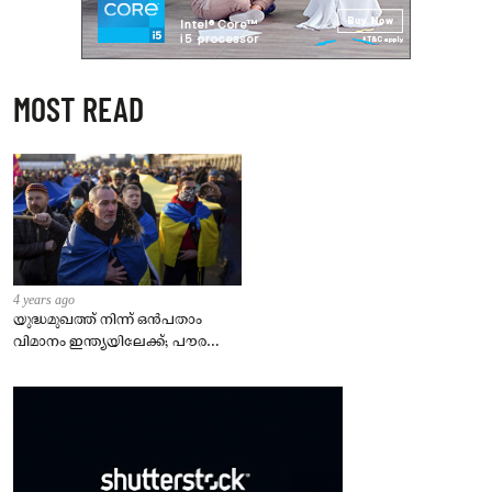
MOST READ
4 years ago
യുദ്ധമുഖത്ത് നിന്ന് ഒൻപതാം
വിമാനം ഇന്ത്യയിലേക്ക്; പൗരന്മാർ
സുരക്ഷിതരാകുംവരെ വിശ്രമമില്ല
– കേന്ദ്രം