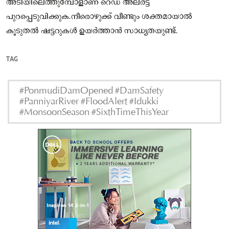
അടിയിലെത്തുമ്പോളാണ് റെഡ് അലർട്ട്
പുറപ്പെടുവിക്കുക.നീരൊഴുക്ക് വീണ്ടും ശക്തമായാൽ
കൂടുതൽ ഷട്ടറുകൾ ഉയർത്താൻ സാധ്യതയുണ്ട്.
TAG
#PonmudiDamOpened #DamSafety
#PanniyarRiver #FloodAlert #Idukki
#MonsoonSeason #SixthTimeThisYear