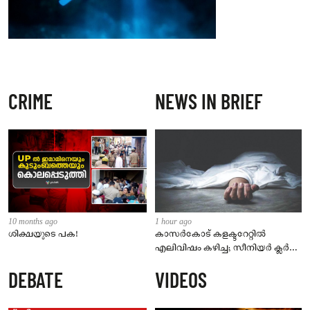
CRIME
NEWS IN BRIEF
10 months ago
1 hour ago
ശിക്ഷയുടെ പക!
കാസർകോട് കളക്ടറേറ്റിൽ
എലിവിഷം കഴിച്ച; സീനിയർ ക്ലർക്ക്
മരിച്ചു
DEBATE
VIDEOS