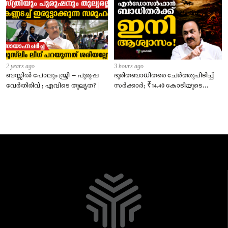
2 years ago
3 hours ago
ബസ്സിൽ പോലും സ്ത്രീ – പുരുഷ
ദുരിതബാധിതരെ ചേർത്തുപിടിച്ച്
വേർതിരിവ് ; എവിടെ തുല്യത? |
സർക്കാർ; ₹14.40 കോടിയുടെ
‘സ്നേഹസാന്ത്വനം’