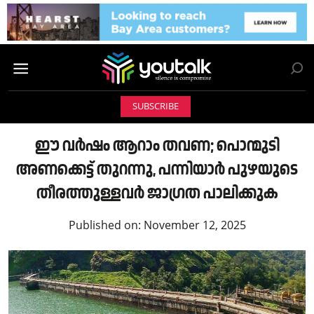
SUBSCRIBE
ഈ വർഷം ആറാം തവണ; പൊന്മുടി
അണക്കെട്ട് തുറന്നു, പന്നിയാർ പുഴയുടെ
തീരത്തുള്ളവർ ജാഗ്രത പാലിക്കുക
Published on:
November 12, 2025