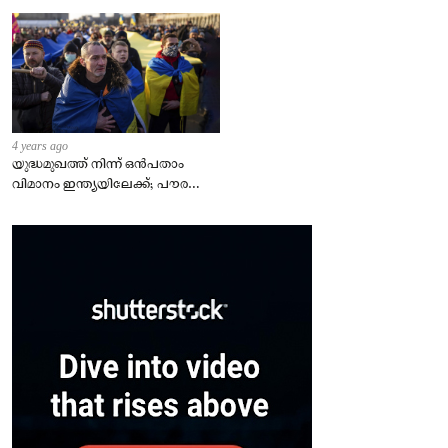
4 years ago
യുദ്ധമുഖത്ത് നിന്ന് ഒൻപതാം
വിമാനം ഇന്ത്യയിലേക്ക്; പൗരന്മാർ
സുരക്ഷിതരാകുംവരെ വിശ്രമമില്ല
– കേന്ദ്രം