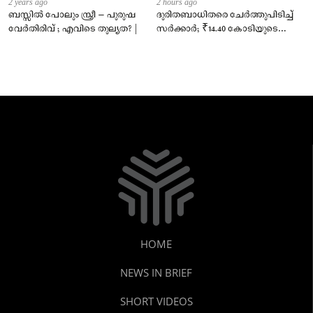
2 years ago
2 hours ago
ബസ്സിൽ പോലും സ്ത്രീ – പുരുഷ
ദുരിതബാധിതരെ ചേർത്തുപിടിച്ച്
വേർതിരിവ് ; എവിടെ തുല്യത? |
സർക്കാർ; ₹14.40 കോടിയുടെ
‘സ്നേഹസാന്ത്വനം’
HOME
NEWS IN BRIEF
SHORT VIDEOS