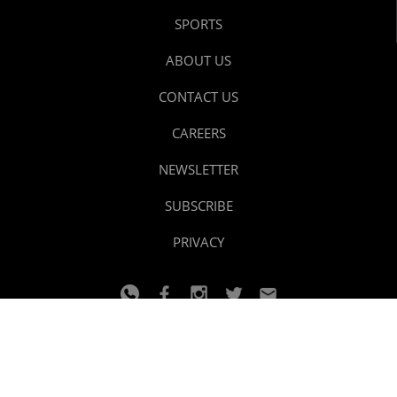
SPORTS
ABOUT US
CONTACT US
CAREERS
NEWSLETTER
SUBSCRIBE
PRIVACY
© 2024 youtalk
Design and developed by
Dzain