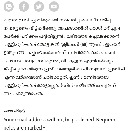
മാനന്തവാടി :പ്രതിയുമായി സഞ്ചരിച്ച പൊലീസ് ജീപ്പ്
നിയന്ത്രണം വിട്ട് മറിഞ്ഞു, അപകടത്തിൽ ഒരാൾ മരിച്ചു. 4
പേർക്ക് പരിക്കും പറ്റിയിട്ടുണ്ട് . വഴിയോര കച്ചവടക്കാരൻ
വള്ളിയൂർക്കാവ് തോട്ടുങ്കൽ ശ്രീധരൻ (65) ആണ് . ഇയാൾ
ഉന്തുവണ്ടി കച്ചവടക്കാരനാണ്. സിപിഒമാരായ കെ.ബി
പ്രശാന്ത്, ജോളി സാമുവൽ, വി. കൃഷ്ണൻ എന്നിവർക്കും
ജീപ്പിലുണ്ടായിരുന്ന പ്രതി തലശ്ശേരി മാഹി സ്വദേശി പ്രബീഷ്
എന്നിവർക്കുമാണ് പരിക്കേറ്റത്. ഇന്ന് 3 മണിയോടെ
വള്ളിയൂർക്കാവ് ഓട്ടോസ്റ്റാൻഡിന് സമീപത്ത് വെച്ചാണ്
അപകടമുണ്ടായത്.
Leave a Reply
Your email address will not be published.
Required
fields are marked
*