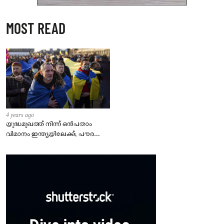
MOST READ
4 years ago
യുദ്ധമുഖത്ത് നിന്ന് ഒൻപതാം
വിമാനം ഇന്ത്യയിലേക്ക്; പൗരന്മാർ
സുരക്ഷിതരാകുംവരെ വിശ്രമമില്ല
– കേന്ദ്രം