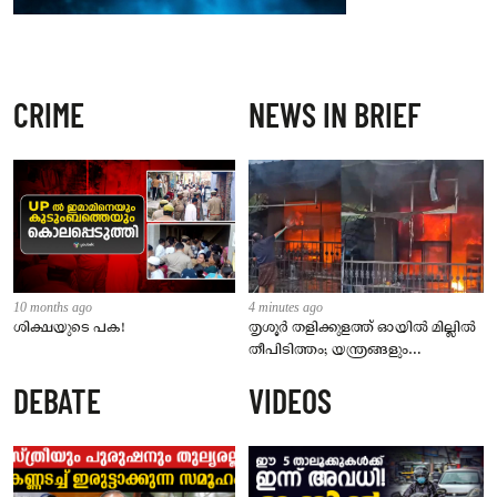
CRIME
NEWS IN BRIEF
10 months ago
4 minutes ago
ശിക്ഷയുടെ പക!
തൃശൂർ തളിക്കുളത്ത് ഓയിൽ മില്ലിൽ
തീപിടിത്തം; യന്ത്രങ്ങളും
കൊപ്രയും വെളിച്ചെണ്ണയും
DEBATE
VIDEOS
കത്തിനശിച്ചു