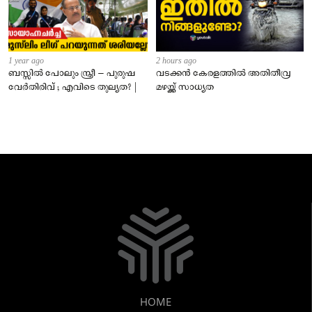
1 year ago
2 hours ago
ബസ്സിൽ പോലും സ്ത്രീ – പുരുഷ
വടക്കൻ കേരളത്തിൽ അതിതീവ്ര
വേർതിരിവ് ; എവിടെ തുല്യത? |
മഴയ്ക്ക് സാധ്യത
HOME