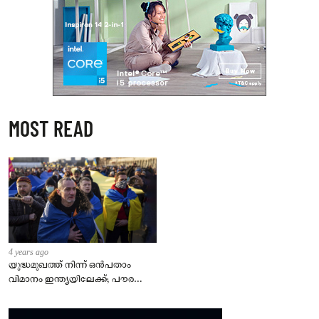
MOST READ
4 years ago
യുദ്ധമുഖത്ത് നിന്ന് ഒൻപതാം
വിമാനം ഇന്ത്യയിലേക്ക്; പൗരന്മാർ
സുരക്ഷിതരാകുംവരെ വിശ്രമമില്ല
– കേന്ദ്രം