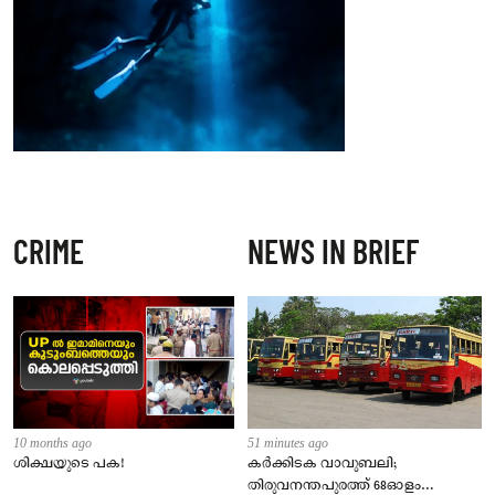
CRIME
NEWS IN BRIEF
10 months ago
51 minutes ago
ശിക്ഷയുടെ പക!
കർക്കിടക വാവുബലി;
തിരുവനന്തപുരത്ത് 68ഓളം