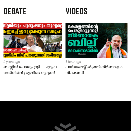
സ്പെഷ്യൽ ബസുകളുമായി
DEBATE
VIDEOS
കെഎസ്ആർടിസി
2 years ago
1 hour ago
ബസ്സിൽ പോലും സ്ത്രീ – പുരുഷ
പാർലമെന്റിൽ ഇനി നിർണായക
വേർതിരിവ് ; എവിടെ തുല്യത? |
നീക്കങ്ങൾ