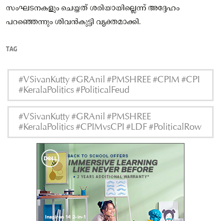
സംഘടനകളും ചെയ്തത് ശരിയായില്ലെന്ന് അദ്ദേഹം
പറഞ്ഞെന്നും ശിവൻകുട്ടി വ്യക്തമാക്കി.
TAG
#VSivanKutty #GRAnil #PMSHREE #CPIM #CPI
#KeralaPolitics #PoliticalFeud
#VSivanKutty #GRAnil #PMSHREE
#KeralaPolitics #CPIMvsCPI #LDF #PoliticalRow