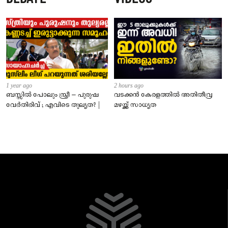
1 year ago
2 hours ago
ബസ്സിൽ പോലും സ്ത്രീ – പുരുഷ
വടക്കൻ കേരളത്തിൽ അതിതീവ്ര
വേർതിരിവ് ; എവിടെ തുല്യത? |
മഴയ്ക്ക് സാധ്യത