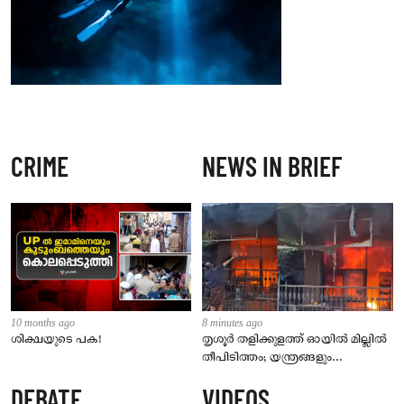
CRIME
NEWS IN BRIEF
10 months ago
8 minutes ago
ശിക്ഷയുടെ പക!
തൃശൂർ തളിക്കുളത്ത് ഓയിൽ മില്ലിൽ
തീപിടിത്തം; യന്ത്രങ്ങളും
കൊപ്രയും വെളിച്ചെണ്ണയും
DEBATE
VIDEOS
കത്തിനശിച്ചു