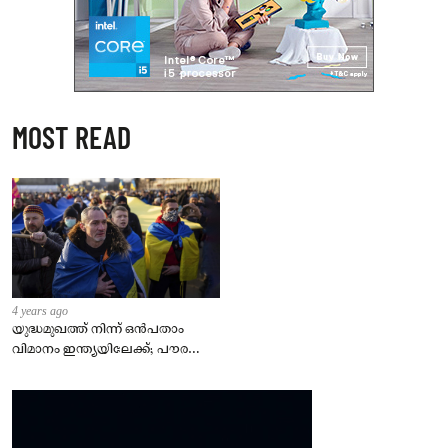
MOST READ
4 years ago
യുദ്ധമുഖത്ത് നിന്ന് ഒൻപതാം
വിമാനം ഇന്ത്യയിലേക്ക്; പൗരന്മാർ
സുരക്ഷിതരാകുംവരെ വിശ്രമമില്ല
– കേന്ദ്രം