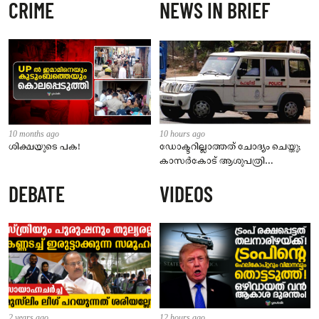
CRIME
NEWS IN BRIEF
10 months ago
10 hours ago
ശിക്ഷയുടെ പക!
ഡോക്ടറില്ലാത്തത് ചോദ്യം ചെയ്തു;
കാസർകോട് ആശുപത്രി
ജീവനക്കാരുടെ പരാതിയിൽ
DEBATE
VIDEOS
നാട്ടുകാർക്കെതിരെ കേസ്
2 years ago
12 hours ago