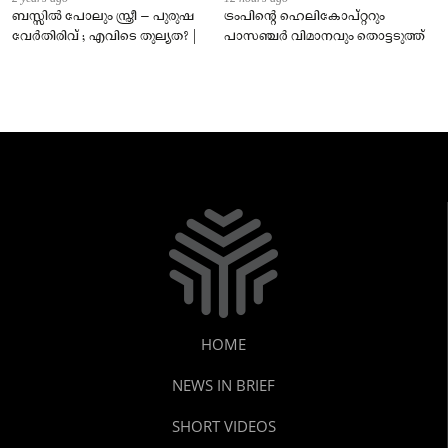
ബസ്സിൽ പോലും സ്ത്രീ – പുരുഷ
ട്രംപിന്റെ ഹെലികോപ്റ്ററും
വേർതിരിവ് ; എവിടെ തുല്യത? |
പാസഞ്ചര്‍ വിമാനവും തൊട്ടടുത്ത്
HOME
NEWS IN BRIEF
SHORT VIDEOS