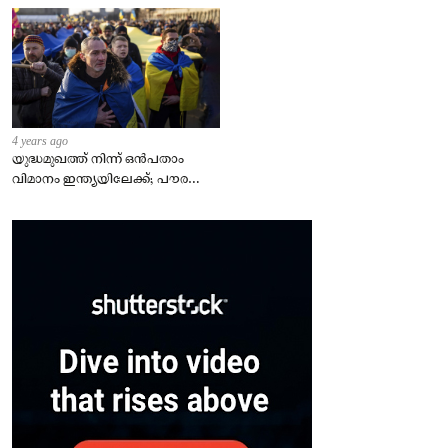
4 years ago
യുദ്ധമുഖത്ത് നിന്ന് ഒൻപതാം
വിമാനം ഇന്ത്യയിലേക്ക്; പൗരന്മാർ
സുരക്ഷിതരാകുംവരെ വിശ്രമമില്ല
– കേന്ദ്രം