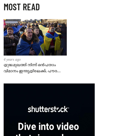
MOST READ
4 years ago
യുദ്ധമുഖത്ത് നിന്ന് ഒൻപതാം
വിമാനം ഇന്ത്യയിലേക്ക്; പൗരന്മാർ
സുരക്ഷിതരാകുംവരെ വിശ്രമമില്ല
– കേന്ദ്രം