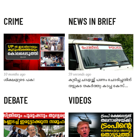
CRIME
NEWS IN BRIEF
10 months ago
59 seconds ago
ശിക്ഷയുടെ പക!
കുടിച്ച ചായയ്ക്ക് പണം ചോദിച്ചതിന്
തട്ടുകട തകർത്തു: കാപ്പ കേസ്
പ്രതി പിടിയിൽ; സംഭവം തിരൂരിൽ
DEBATE
VIDEOS