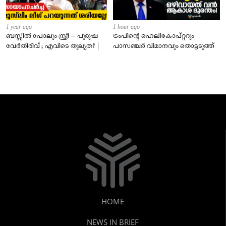
1 year ago
1 hour ago
ബസ്സിൽ പോലും സ്ത്രീ – പുരുഷ
ട്രംപിന്റെ ഹെലികോപ്റ്ററും
വേർതിരിവ് ; എവിടെ തുല്യത? |
പാസഞ്ചര്‍ വിമാനവും തൊട്ടടുത്ത്
HOME
NEWS IN BRIEF