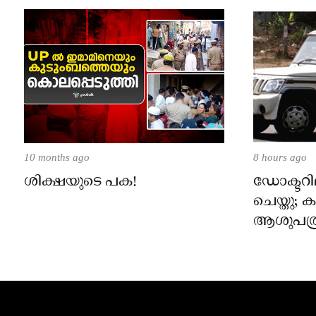
10 months ago
8 hours ago
ശിക്ഷയുടെ പക!
ഡോക്ടറില
ചെയ്തു;
ആശുപത്ര
പരാതിയ
നാട്ടുക