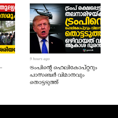
9 hours ago
–
ട്രംപിന്റെ ഹെലികോപ്റ്ററും
പാസഞ്ചര്‍ വിമാനവും
തൊട്ടടുത്ത്