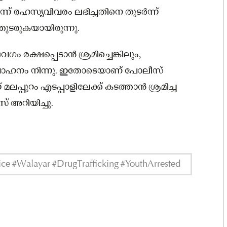
ടെന്ന് രഹസ്യവിവരം ലഭിച്ചതിനെ തുടർന്ന്
ുടരുകയായിരുന്നു.
ക്ഷപ്പെടാൻ ശ്രമിച്ചെങ്കിലും,
് വാഹനം നിന്നു. ഇതോടെയാണ് പോലീസ്
ലപ്പുറം എടപ്പാളിലേക്ക് കടത്താൻ ശ്രമിച്ച
് അറിയിച്ചു.
e #Walayar #DrugTrafficking #YouthArrested