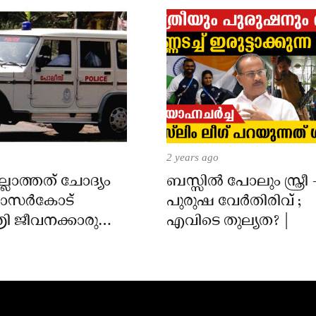
2 years ago
്ലാത്തത് ചോദ്യം
ബസ്സിൽ പോലും സ്ത്രീ 
 കാസർകോട്
പുരുഷ വേർതിരിവ് ;
ി ജീവനക്കാരുടെ
എവിടെ തുല്യത? |
ിൽ
ാർക്കെതിരെ കേസ്