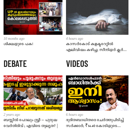
10 months ago
4 hours ago
ശിക്ഷയുടെ പക!
കാസർകോട് കളക്ടറേറ്റിൽ
എലിവിഷം കഴിച്ച; സീനിയർ ക്ലർക്ക്
മരിച്ചു
DEBATE
VIDEOS
2 years ago
6 hours ago
ബസ്സിൽ പോലും സ്ത്രീ – പുരുഷ
ദുരിതബാധിതരെ ചേർത്തുപിടിച്ച്
വേർതിരിവ് ; എവിടെ തുല്യത? |
സർക്കാർ; ₹14.40 കോടിയുടെ
‘സ്നേഹസാന്ത്വനം’