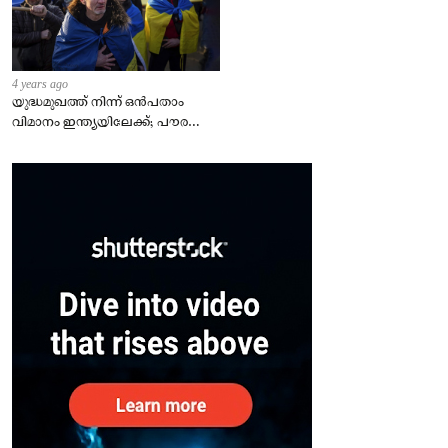
4 years ago
യുദ്ധമുഖത്ത് നിന്ന് ഒൻപതാം
വിമാനം ഇന്ത്യയിലേക്ക്; പൗരന്മാർ
സുരക്ഷിതരാകുംവരെ വിശ്രമമില്ല
– കേന്ദ്രം