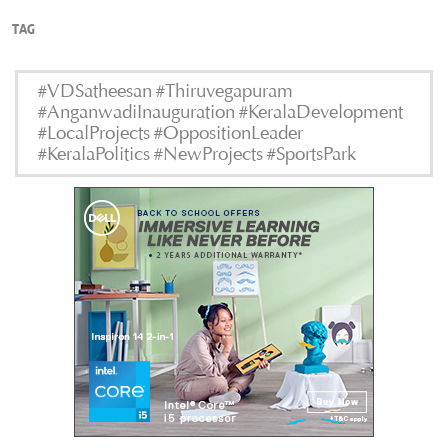
TAG
#VDSatheesan #Thiruvegapuram
#AnganwadiInauguration #KeralaDevelopment
#LocalProjects #OppositionLeader
#KeralaPolitics #NewProjects #SportsPark