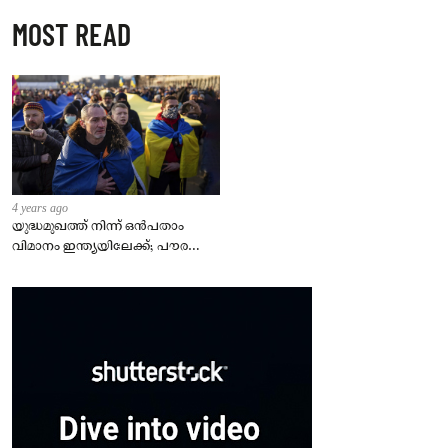
MOST READ
4 years ago
യുദ്ധമുഖത്ത് നിന്ന് ഒൻപതാം
വിമാനം ഇന്ത്യയിലേക്ക്; പൗരന്മാർ
സുരക്ഷിതരാകുംവരെ വിശ്രമമില്ല
– കേന്ദ്രം