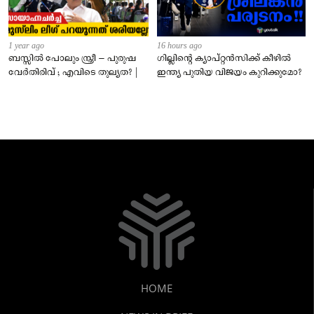
1 year ago
16 hours ago
ബസ്സിൽ പോലും സ്ത്രീ – പുരുഷ
ഗില്ലിന്റെ ക്യാപ്റ്റന്‍സിക്ക് കീഴില്‍
വേർതിരിവ് ; എവിടെ തുല്യത? |
ഇന്ത്യ പുതിയ വിജയം കുറിക്കുമോ?
HOME