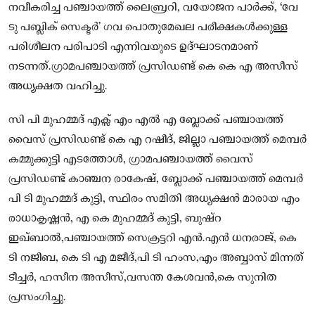
നവീകരിച്ച പഞ്ചായത്ത് ലൈബ്രറി, വയോജന പാർക്ക്, ‘വേ
ടു പബ്ലിക് സെക്ടർ’ ഗവ പൊതുമേഖല പരീക്ഷകൾക്കുള്ള
പരിശീലന പരിപാടി എന്നിവയുടെ ഉദ്ഘാടനമാണ്
നടന്നത്.ഗ്രാമപഞ്ചായത്ത് പ്രസിഡണ്ട് കെ കെ എ അസീസ്
അധ്യക്ഷത വഹിച്ചു.
സി പി മുഹമ്മദ്‌ എക്സ് എം എൽ എ ബ്ലോക്ക് പഞ്ചായത്ത്
വൈസ് പ്രസിഡണ്ട് കെ എ റഷീദ്, ജില്ലാ പഞ്ചായത്ത് മെമ്പർ
കമ്മുക്കുട്ടി എടത്തോള്‍, ഗ്രാമപഞ്ചായത്ത് വൈസ്
പ്രസിഡണ്ട് കാഞ്ചന രാകേഷ്, ബ്ലോക്ക് പഞ്ചായത്ത് മെമ്പർ
പി ടി മുഹമ്മദ്‌ കുട്ടി, സ്ഥിരം സമിതി അധ്യക്ഷൻ മാരായ എം
രാധാകൃഷ്ണൻ, എ കെ മുഹമ്മദ് കുട്ടി, ബുഷ്റ
ഇഖ്ബാൽ,പഞ്ചായത്ത്‌ സെക്രട്ടറി എൻ.എൻ ധനരാജ്, കെ
ടി നജീബ, കെ ടി എ മജീദ്,പി ടി ഹംസ,എം അബ്ബാസ് മിന്നത്
ടീച്ചർ, ഹസീന അസീസ്,വസന്ത കേശവൻ,കെ സുനിത
പ്രസംഗിച്ചു.