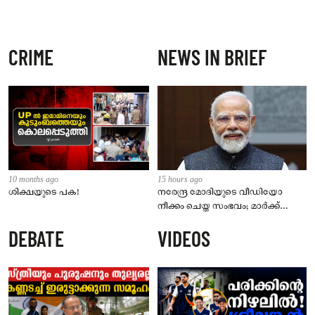
CRIME
NEWS IN BRIEF
10 months ago
15 hours ago
ശിക്ഷയുടെ പക!
നരേന്ദ്ര മോദിയുടെ വീഡിയോ
നീക്കം ചെയ്ത സംഭവം; മാർക്ക്
സക്കർബർഗ് മാപ്പ് പറയണം,
DEBATE
VIDEOS
മെറ്റയ്ക്ക് പാർലമെന്ററി സമിതിയുടെ
മുന്നറിയിപ്പ്