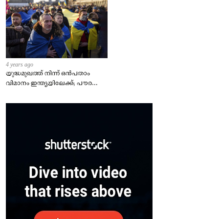
4 years ago
യുദ്ധമുഖത്ത് നിന്ന് ഒൻപതാം
വിമാനം ഇന്ത്യയിലേക്ക്; പൗരന്മാർ
സുരക്ഷിതരാകുംവരെ വിശ്രമമില്ല
– കേന്ദ്രം