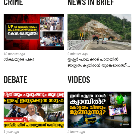
CRIME
NEWS IN BRIEF
10 months ago
9 minutes ago
ശിക്ഷയുടെ പക!
തൃശ്ശൂർ-പാലക്കാട് പാതയിൽ
ജാഗ്രത; കുതിരാൻ തുരങ്കഭാഗത്ത്
രണ്ടിടത്ത് മണ്ണിടിഞ്ഞു
DEBATE
VIDEOS
1 year ago
2 hours ago