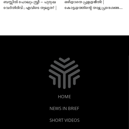
ബസ്സിൽ പോലും സ്ത്രീ – പുരുഷ
ഒഴിയാതെ പ്രളയഭീതി! |
വേർതിരിവ് ; എവിടെ തുല്യത? |
കോട്ടയത്തിന്റെ താഴ്ന്ന പ്രദേശങ്ങൾ
ഇപ്പോഴും വെള്ളത്തിനടിയിൽ!
HOME
NEWS IN BRIEF
SHORT VIDEOS