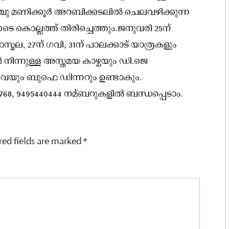
ു മണിക്കൂർ അറബിക്കടലിൽ ചെലവഴിക്കുന്ന
0ഓടെ കൊല്ലത്ത് തിരിച്ചെത്തും.ജനുവരി 25ന്
സ്മല, 27ന് ഗവി, 31ന് പാലക്കാട് യാത്രകളും
 നിന്നുള്ള അസ്തമയ കാഴ്ചയും ഡി.ജെ
നിവയും ബുഫെ ഡിന്നറും ഉണ്ടാകും.
768, 9495440444 നമ്ബറുകളിൽ ബന്ധപ്പെടാം.
red fields are marked
*