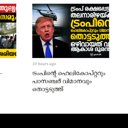
10 hours ago
–
ട്രംപിന്റെ ഹെലികോപ്റ്ററും
പാസഞ്ചര്‍ വിമാനവും
തൊട്ടടുത്ത്