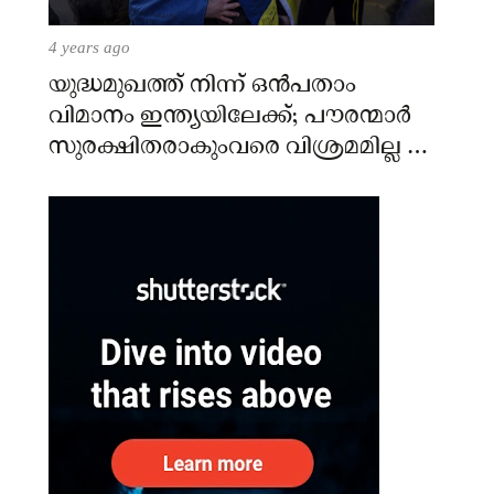
4 years ago
യുദ്ധമുഖത്ത് നിന്ന് ഒൻപതാം
വിമാനം ഇന്ത്യയിലേക്ക്; പൗരന്മാർ
സുരക്ഷിതരാകുംവരെ വിശ്രമമില്ല –
കേന്ദ്രം