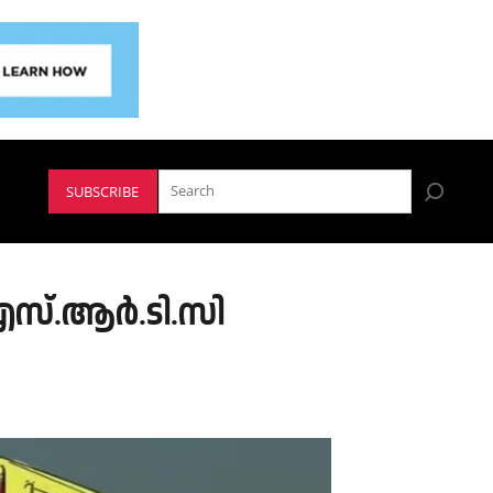
SUBSCRIBE
െ.എസ്.ആർ.ടി.സി