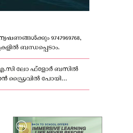
്വേഷണങ്ങൾക്കും 9747969768,
ുകളിൽ ബന്ധപ്പെടാം.
ന് എ.സി ലോ ഫ്ളോർ ബസിൽ
ൻ ഡ്രൈവിൽ പോയി
ചു മണിക്കൂർ അറബിക്കടലിൽ
ത്ര