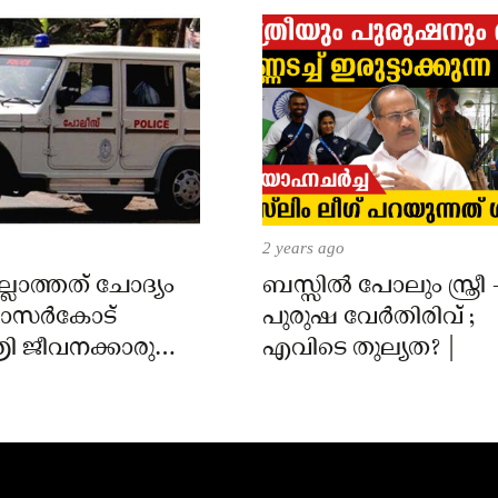
2 years ago
്ലാത്തത് ചോദ്യം
ബസ്സിൽ പോലും സ്ത്രീ 
 കാസർകോട്
പുരുഷ വേർതിരിവ് ;
ി ജീവനക്കാരുടെ
എവിടെ തുല്യത? |
ിൽ
ാർക്കെതിരെ കേസ്