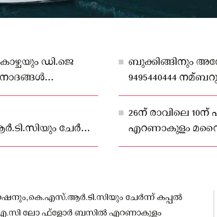
കാഴ്ചയും ഡി.ജെ
ബുക്കിങ്ങിനും അന
വിനോദങ്ങൾ
9495440444 നമ്ബറ
 ഉണ്ടാകും
26ന് രാവിലെ 10
ടി.സിയും ചേർന്ന്
എറണാകുളം മറൈ
്നത്
അവിടെനിന്ന് അഞ്
ചെലവഴിക്കുന്ന യാ
നും,കെ.എസ്.ആർ.ടി.സിയും ചേർന്ന് കപ്പൽ
 10ന് എ.സി ലോ ഫ്ളോർ ബസിൽ എറണാകുളം