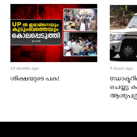
10 months ago
9 hours ago
ശിക്ഷയുടെ പക!
ഡോക്ടറില
ചെയ്തു;
ആശുപത്ര
പരാതിയ
നാട്ടുക