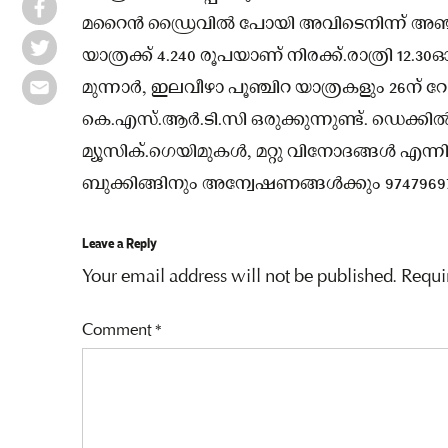
മറൈൻ ഡ്രൈവിൽ പോയി അവിടെനിന്ന് അഞ്ച
യാത്രക്ക് 4.240 രൂപയാണ് നിരക്ക്.രാത്രി 12.3
മുന്നാർ, ഇലവീഴാ പൂഞ്ചിറ യാത്രകളും 26ന് റോ
കെ.എസ്.ആർ.ടി.സി ഒരുക്കുന്നുണ്ട്. ഡെക്കിൽ
മ്യൂസിക്.ഗെയിമുകൾ, മറ്റു വിനോദങ്ങൾ എന്
ബുക്കിങ്ങിനും അന്വേഷണങ്ങൾക്കും 9747969
Leave a Reply
Your email address will not be published.
Requi
Comment
*