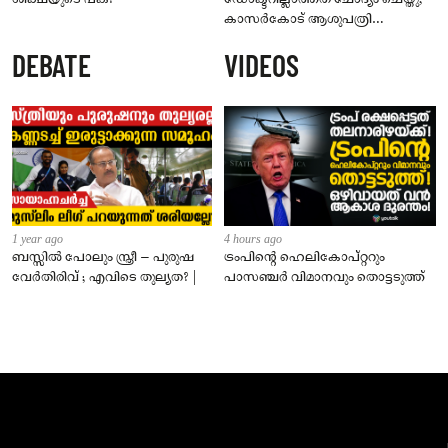
കാസർകോട് ആശുപത്രി
ജീവനക്കാരുടെ പരാതിയിൽ
DEBATE
VIDEOS
നാട്ടുകാർക്കെതിരെ കേസ്
1 year ago
4 hours ago
ബസ്സിൽ പോലും സ്ത്രീ – പുരുഷ
ട്രംപിന്റെ ഹെലികോപ്റ്ററും
വേർതിരിവ് ; എവിടെ തുല്യത? |
പാസഞ്ചര്‍ വിമാനവും തൊട്ടടുത്ത്