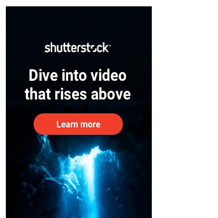
– കേന്ദ്രം