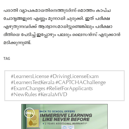
പരാതി വ്യാപകമായതിനെത്തുടർന്ന് മൊത്തം കാപ്ച
ചോദ്യങ്ങളുടെ എണ്ണം മൂന്നായി ചുരുക്കി. ഇത് പരീക്ഷ
എഴുതുന്നവർക്ക് ആശ്വാസമായിട്ടുണ്ടെങ്കിലും പരീക്ഷാ
രീതിയെ പേടിച്ച് ഇപ്പോഴും പലരും ലൈസൻസ് എടുക്കാൻ
മടിക്കുന്നുണ്ട്.
TAG
#LearnersLicense #DrivingLicenseExam
#LearnersTestKerala #CAPTCHAChallenge
#ExamChanges #ReliefForApplicants
#NewRules #KeralaMVD