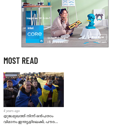
MOST READ
4 years ago
യുദ്ധമുഖത്ത് നിന്ന് ഒൻപതാം
വിമാനം ഇന്ത്യയിലേക്ക്; പൗരന്മാർ
സുരക്ഷിതരാകുംവരെ വിശ്രമമില്ല