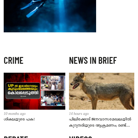
CRIME
NEWS IN BRIEF
10 months ago
14 hours ago
ശിക്ഷയുടെ പക!
പിലിക്കോട് ജനവാസമേഖലയിൽ
കുറുനരിയുടെ ആക്രമണം; രണ്ട്
പേർക്ക് കടിയേറ്റു, ജാഗ്രതാ
നിർദേശം നൽകി പഞ്ചായത്ത്