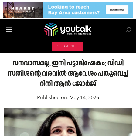
SUBSCRIBE
വനവാസമല്ല, ഇനി പട്ടാഭിഷേകം; വിഡി
സതീശന്റെ വരവിൽ ആവേശം പങ്കുവെച്ച്
റിനി ആൻ ജോർജ്
Published on:
May 14, 2026