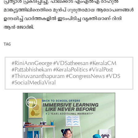
പ്രത്യാശ പ്രകടിപ്പിച്ചു. പാലക്കാട് എംഎൽഎ രാഹുൽ
മാങ്കൂട്ടത്തിലിനെതിരെ മുൻപ് ഗുരുതരമായ ആരോപണങ്ങൾ
ഉന്നയിച്ച് വാർത്തകളിൽ ഇടംപിടിച്ച വ്യക്തിയാണ് റിനി
ആൻ ജോർജ്.
TAG
#RiniAnnGeorge #VDSatheesan #KeralaCM
#Pattabhishekam #KeralaPolitics #ViralPost
#Thiruvananthapuram #CongressNews #VDS
#SocialMediaViral