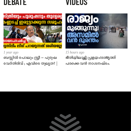
DEBATE
VIDEOS
1 year ago
15 hours ago
ബസ്സിൽ പോലും സ്ത്രീ – പുരുഷ
ഭീതിയിലാഴ്ത്തി പ്രളയം!രാജ്യത്ത്
വേർതിരിവ് ; എവിടെ തുല്യത? |
പരക്കെ വൻ നാശനഷ്ടം.