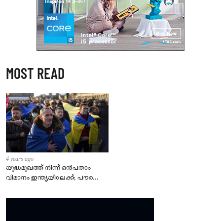
MOST READ
4 years ago
യുദ്ധമുഖത്ത് നിന്ന് ഒൻപതാം
വിമാനം ഇന്ത്യയിലേക്ക്; പൗരന്മാർ
സുരക്ഷിതരാകുംവരെ വിശ്രമമില്ല
– കേന്ദ്രം