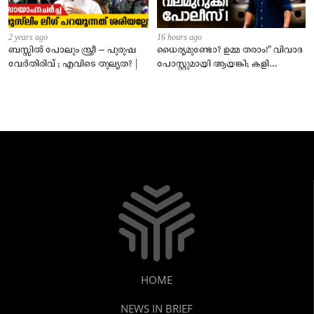
2 years ago
16 hours ago
ബസ്സിൽ പോലും സ്ത്രീ – പുരുഷ
ധൈര്യമുണ്ടോ? ഉമ്മ തരാം!” വിവാദ
വേർതിരിവ് ; എവിടെ തുല്യത? |
പോസ്റ്റുമായി ആയങ്കി; കളി
കടുപ്പിച്ച് പോലീസ്!
HOME
NEWS IN BRIEF