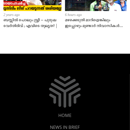
2 years ago
6 hours ago
ബസ്സിൽ പോലും സ്ത്രീ – പുരുഷ
മഴക്കെടുതി മാറിയെങ്കിലും
വേർതിരിവ് ; എവിടെ തുല്യത? |
ഇപ്പോഴും മുണ്ടാർ നിവാസികൾ
വെള്ളത്തിൽ!വിചാരിക്കുന്നതിലും
ഭീകരം!!!!
HOME
NEWS IN BRIEF