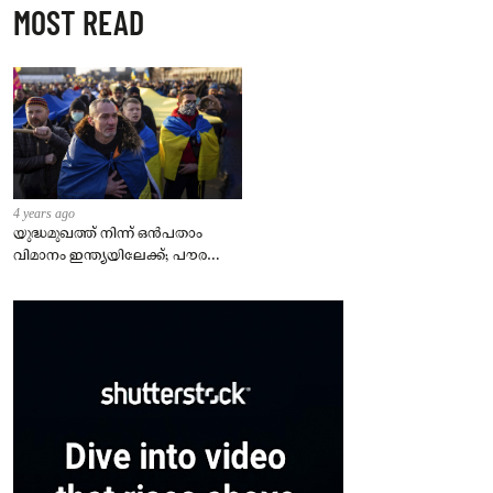
MOST READ
4 years ago
യുദ്ധമുഖത്ത് നിന്ന് ഒൻപതാം
വിമാനം ഇന്ത്യയിലേക്ക്; പൗരന്മാർ
സുരക്ഷിതരാകുംവരെ വിശ്രമമില്ല
– കേന്ദ്രം