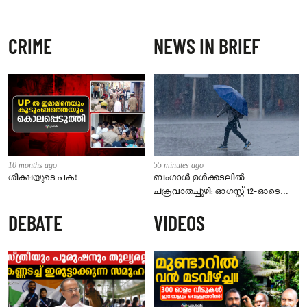
CRIME
NEWS IN BRIEF
10 months ago
55 minutes ago
ശിക്ഷയുടെ പക!
ബംഗാൾ ഉൾക്കടലിൽ
ചക്രവാതച്ചുഴി: ഓഗസ്റ്റ് 12-ഓടെ
ന്യൂനമർദ്ദമാകും; സംസ്ഥാനത്ത് 5
DEBATE
VIDEOS
ദിവസം മഴ മുന്നറിയിപ്പ്