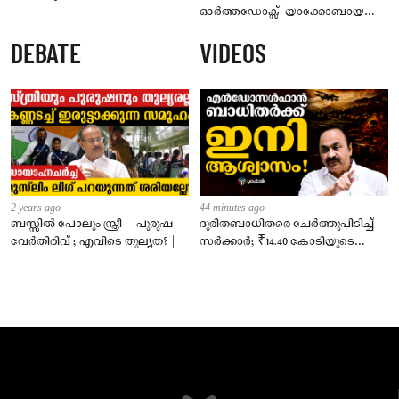
ഓർത്തഡോക്സ്-യാക്കോബായ
സംഘർഷം; പള്ളി പൂട്ടി സീൽ ചെയ്ത്
DEBATE
VIDEOS
പൊലീസ്
2 years ago
44 minutes ago
ബസ്സിൽ പോലും സ്ത്രീ – പുരുഷ
ദുരിതബാധിതരെ ചേർത്തുപിടിച്ച്
വേർതിരിവ് ; എവിടെ തുല്യത? |
സർക്കാർ; ₹14.40 കോടിയുടെ
‘സ്നേഹസാന്ത്വനം’