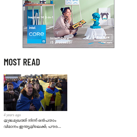
MOST READ
4 years ago
യുദ്ധമുഖത്ത് നിന്ന് ഒൻപതാം
വിമാനം ഇന്ത്യയിലേക്ക്; പൗരന്മാർ
സുരക്ഷിതരാകുംവരെ വിശ്രമമില്ല