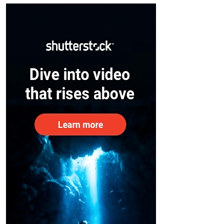
– കേന്ദ്രം