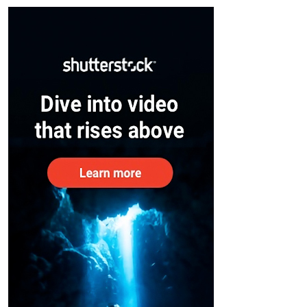
– കേന്ദ്രം