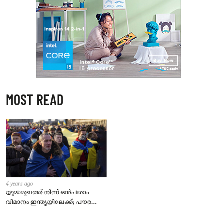
MOST READ
4 years ago
യുദ്ധമുഖത്ത് നിന്ന് ഒൻപതാം
വിമാനം ഇന്ത്യയിലേക്ക്; പൗരന്മാർ
സുരക്ഷിതരാകുംവരെ വിശ്രമമില്ല