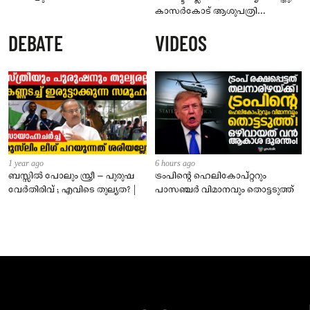
കാസർകോട് ആശുപത്രി
ജീവനക്കാരുടെ പരാതിയിൽ
DEBATE
VIDEOS
നാട്ടുകാർക്കെതിരെ കേസ്
1 year ago
6 hours ago
ബസ്സിൽ പോലും സ്ത്രീ – പുരുഷ
ട്രംപിന്റെ ഹെലികോപ്റ്ററും
വേർതിരിവ് ; എവിടെ തുല്യത? |
പാസഞ്ചര്‍ വിമാനവും തൊട്ടടുത്ത്