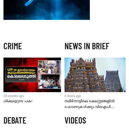
CRIME
NEWS IN BRIEF
10 months ago
6 hours ago
ശിക്ഷയുടെ പക!
തമിഴ്‌നാട്ടിലെ ക്ഷേത്രങ്ങളിൽ
ഫോണുകൾക്കും വിഐപി
ദർശനത്തിനും നിയന്ത്രണം;
DEBATE
VIDEOS
സെപ്റ്റംബർ 1 മുതൽ നിലവിൽ
വരും