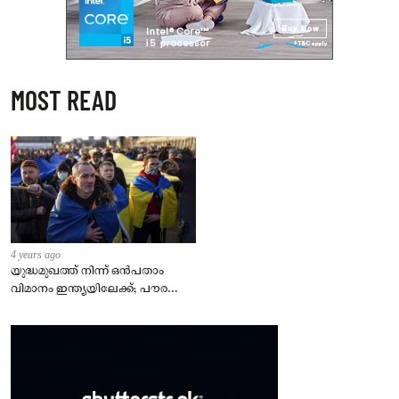
MOST READ
4 years ago
യുദ്ധമുഖത്ത് നിന്ന് ഒൻപതാം
വിമാനം ഇന്ത്യയിലേക്ക്; പൗരന്മാർ
സുരക്ഷിതരാകുംവരെ വിശ്രമമില്ല
– കേന്ദ്രം