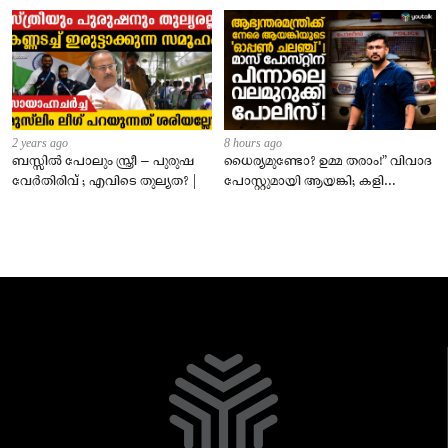
2 years ago
8 hours ago
ബസ്സിൽ പോലും സ്ത്രീ – പുരുഷ
ധൈര്യമുണ്ടോ? ഉമ്മ തരാം!” വിവാദ
വേർതിരിവ് ; എവിടെ തുല്യത? |
പോസ്റ്റുമായി ആയങ്കി; കളി
കടുപ്പിച്ച് പോലീസ്!