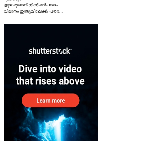
യുദ്ധമുഖത്ത് നിന്ന് ഒൻപതാം
വിമാനം ഇന്ത്യയിലേക്ക്; പൗരന്മാർ
സുരക്ഷിതരാകുംവരെ വിശ്രമമില്ല
– കേന്ദ്രം