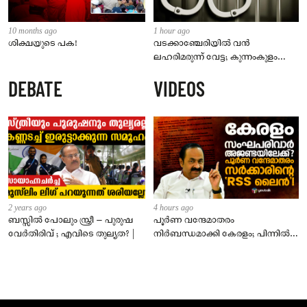
10 months ago
1 hour ago
ശിക്ഷയുടെ പക!
വടക്കാഞ്ചേരിയിൽ വൻ
ലഹരിമരുന്ന് വേട്ട; കുന്നംകുളം
സ്വദേശി പിടിയിൽ
DEBATE
VIDEOS
2 years ago
4 hours ago
ബസ്സിൽ പോലും സ്ത്രീ – പുരുഷ
പൂർണ വന്ദേമാതരം
വേർതിരിവ് ; എവിടെ തുല്യത? |
നിർബന്ധമാക്കി കേരളം; പിന്നിൽ
സംഘപരിവാർ അജണ്ടയോ?