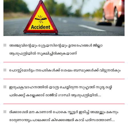
അഞ്ചുവിന്റെയും ശ്രേയസിന്റെയും മൃതദേഹങ്ങൾ ജില്ലാ
ആശുപത്രിയിൽ സൂക്ഷിച്ചിരിക്കുകയാണ്
പോസ്റ്റ്മോർട്ടം നടപടികൾക്ക് ശേഷം ബന്ധുക്കൾക്ക് വിട്ടുനൽകും
ഇരുചക്രവാഹനത്തിൽ യാത്ര ചെയ്ത‌ിരുന്ന സുഹൃത്ത് സൂര്യ രശ്മി
പരിക്കേറ്റ് കല്ലേക്കാട് രാജീവ് ഗാന്ധി ആശുപത്രിയിൽ
ചികിത്സയിലാണ്.
രിക്കാശേരി മന കാണാൻ പോകെ സ്കൂട്ടർ ഇടിച്ച് അമ്മയ്ക്കും മകനും
ദാരുണാന്ത്യം.പാലക്കാട് കിഴക്കഞ്ചേരി കാവ് പരിസരത്താണ്