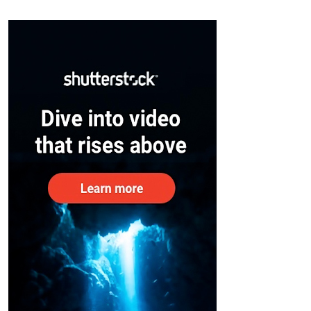
സുരക്ഷിതരാകുംവരെ വിശ്രമമില്ല
– കേന്ദ്രം