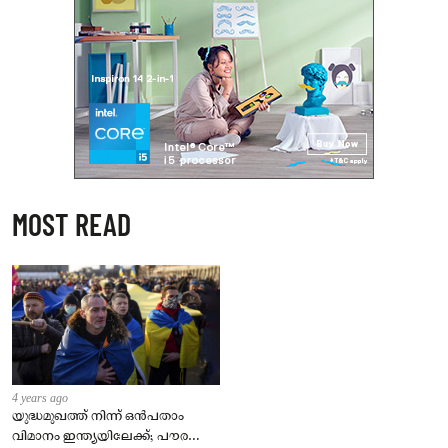
MOST READ
4 years ago
യുദ്ധമുഖത്ത് നിന്ന് ഒൻപതാം
വിമാനം ഇന്ത്യയിലേക്ക്; പൗരന്മാർ