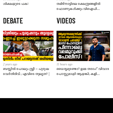
ശിക്ഷയുടെ പക!
തമിഴ്‌നാട്ടിലെ ക്ഷേത്രങ്ങളിൽ
ഫോണുകൾക്കും വിഐപി
ദർശനത്തിനും നിയന്ത്രണം;
DEBATE
VIDEOS
സെപ്റ്റംബർ 1 മുതൽ നിലവിൽ
വരും
2 years ago
11 hours ago
ബസ്സിൽ പോലും സ്ത്രീ – പുരുഷ
ധൈര്യമുണ്ടോ? ഉമ്മ തരാം!” വിവാദ
വേർതിരിവ് ; എവിടെ തുല്യത? |
പോസ്റ്റുമായി ആയങ്കി; കളി
കടുപ്പിച്ച് പോലീസ്!