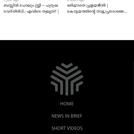
ബസ്സിൽ പോലും സ്ത്രീ – പുരുഷ
ഒഴിയാതെ പ്രളയഭീതി! |
വേർതിരിവ് ; എവിടെ തുല്യത? |
കോട്ടയത്തിന്റെ താഴ്ന്ന പ്രദേശങ്ങൾ
ഇപ്പോഴും വെള്ളത്തിനടിയിൽ!
HOME
NEWS IN BRIEF
SHORT VIDEOS