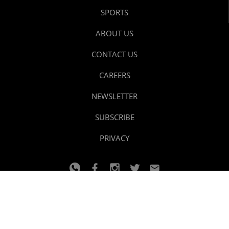
SPORTS
ABOUT US
CONTACT US
CAREERS
NEWSLETTER
SUBSCRIBE
PRIVACY
© 2024 youtalk
Design and developed by
Dzain