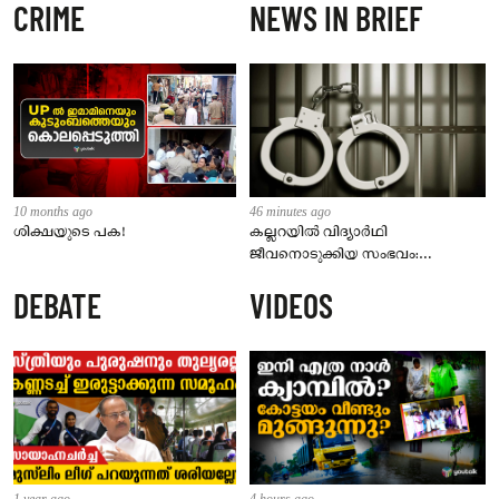
CRIME
NEWS IN BRIEF
10 months ago
46 minutes ago
ശിക്ഷയുടെ പക!
കല്ലറയിൽ വിദ്യാർഥി
ജീവനൊടുക്കിയ സംഭവം:
58കാരനെതിരെ പോക്സോ കേസ്;
DEBATE
VIDEOS
പ്രതി റിമാൻഡിൽ
1 year ago
4 hours ago