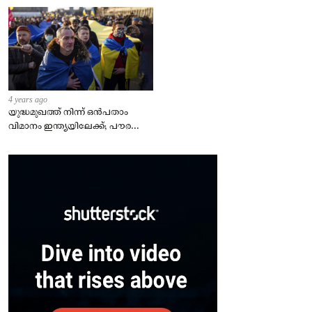
4 years ago
യുദ്ധമുഖത്ത് നിന്ന് ഒൻപതാം
വിമാനം ഇന്ത്യയിലേക്ക്; പൗരന്മാർ
സുരക്ഷിതരാകുംവരെ വിശ്രമമില്ല
– കേന്ദ്രം