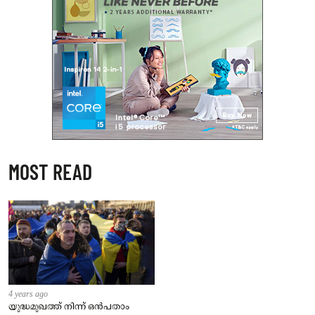
MOST READ
4 years ago
യുദ്ധമുഖത്ത് നിന്ന് ഒൻപതാം