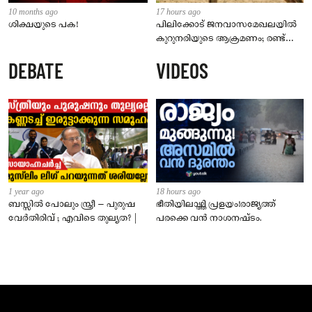
10 months ago
17 hours ago
ശിക്ഷയുടെ പക!
പിലിക്കോട് ജനവാസമേഖലയിൽ
കുറുനരിയുടെ ആക്രമണം; രണ്ട്
പേർക്ക് കടിയേറ്റു, ജാഗ്രതാ
DEBATE
VIDEOS
നിർദേശം നൽകി പഞ്ചായത്ത്
1 year ago
18 hours ago
ബസ്സിൽ പോലും സ്ത്രീ – പുരുഷ
ഭീതിയിലാഴ്ത്തി പ്രളയം!രാജ്യത്ത്
വേർതിരിവ് ; എവിടെ തുല്യത? |
പരക്കെ വൻ നാശനഷ്ടം.