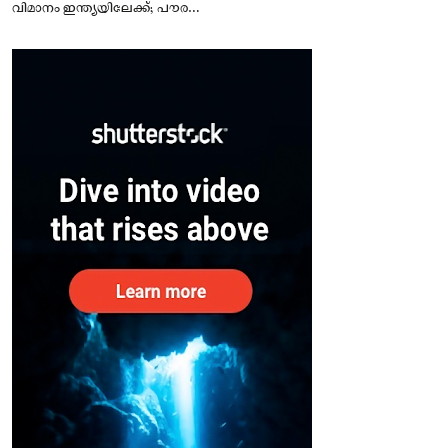
വിമാനം ഇന്ത്യയിലേക്ക്; പൗരന്മാർ
സുരക്ഷിതരാകുംവരെ വിശ്രമമില്ല
– കേന്ദ്രം